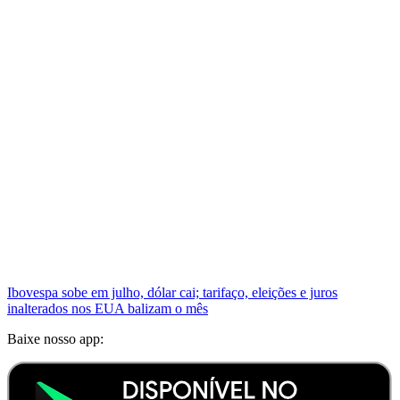
Ibovespa sobe em julho, dólar cai; tarifaço, eleições e juros
inalterados nos EUA balizam o mês
Baixe nosso app: