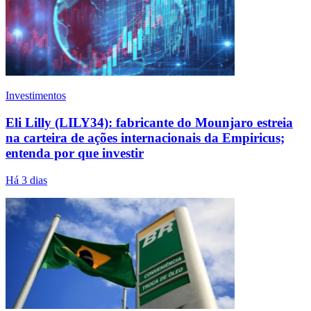
Investimentos
Eli Lilly (LILY34): fabricante do Mounjaro estreia
na carteira de ações internacionais da Empiricus;
entenda por que investir
Há 3 dias