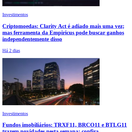
Investimentos
Criptomoedas: Clarity Act é adiado mais uma vez;
mas ferramenta da Empiricus pode buscar ganhos
independentemente disso
Há 2 dias
Investimentos
Fundos imobiliários: TRXF11, BRCO11 e BTLG11
trazem novidades nesta semana; confira