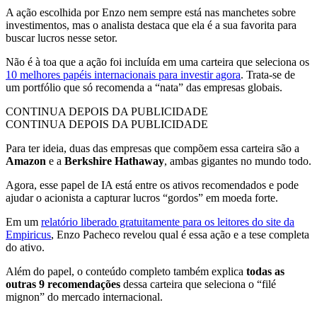
A ação escolhida por Enzo nem sempre está nas manchetes sobre
investimentos, mas o analista destaca que ela é a sua favorita para
buscar lucros nesse setor.
Não é à toa que a ação foi incluída em uma carteira que seleciona os
10 melhores papéis internacionais para investir agora
. Trata-se de
um portfólio que só recomenda a “nata” das empresas globais.
CONTINUA DEPOIS DA PUBLICIDADE
CONTINUA DEPOIS DA PUBLICIDADE
Para ter ideia, duas das empresas que compõem essa carteira são a
Amazon
e a
Berkshire Hathaway
, ambas gigantes no mundo todo.
Agora, esse papel de IA está entre os ativos recomendados e pode
ajudar o acionista a capturar lucros “gordos” em moeda forte.
Em um
relatório liberado gratuitamente para os leitores do site da
Empiricus
, Enzo Pacheco revelou qual é essa ação e a tese completa
do ativo.
Além do papel, o conteúdo completo também explica
todas as
outras 9 recomendações
dessa carteira que seleciona o “filé
mignon” do mercado internacional.