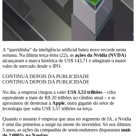
A “queridinha” da inteligência artificial bateu novo recorde nesta
semana. Na última terça-feira (22), as
ações da Nvidia (NVDA)
alcançaram a marca histórica de US$ 143,71 e atingiram o maior
valor de mercado desde o IPO.
CONTINUA DEPOIS DA PUBLICIDADE
CONTINUA DEPOIS DA PUBLICIDADE
No dia, a empresa chegou a valer
US$ 3,53 trilhões
– cifra
equivalente a mais de R$ 20 trilhões no câmbio atual – e se
aproximou de destronar a
Apple
, outra gigante do setor de
tecnologia que valia US$ 3,57 trilhões na terça.
Quando o assunto é empresa que atua no segmento de IA, a Nvidia
é uma das primeiras a surgir na mente do investidor. Só nos últimos
5 anos, as ações da companhia de semicondutores dispararam
mais
de 2.000% na Nasdaq
: