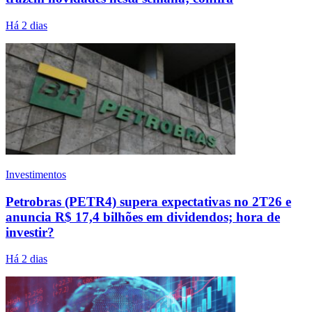
Há 2 dias
Investimentos
Petrobras (PETR4) supera expectativas no 2T26 e
anuncia R$ 17,4 bilhões em dividendos; hora de
investir?
Há 2 dias