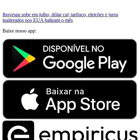
Ibovespa sobe em julho, dólar cai; tarifaço, eleições e juros
inalterados nos EUA balizam o mês
Baixe nosso app: