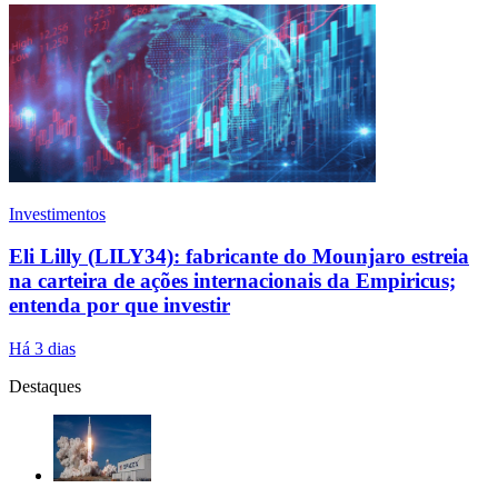
Investimentos
Eli Lilly (LILY34): fabricante do Mounjaro estreia
na carteira de ações internacionais da Empiricus;
entenda por que investir
Há 3 dias
Destaques