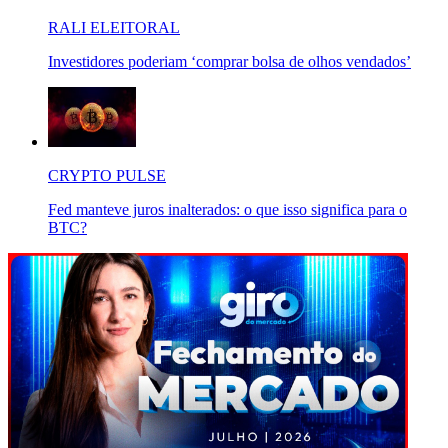
RALI ELEITORAL
Investidores poderiam ‘comprar bolsa de olhos vendados’
CRYPTO PULSE
Fed manteve juros inalterados: o que isso significa para o
BTC?