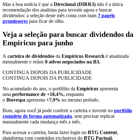
Mas a boa notícia é que a
Direcional (DIRR3)
não é a única
recomendação dos analistas para investir agora e buscar
dividendos: a seleção deste mês conta com mais
7 papéis
promissores
para ficar de olho.
Veja a seleção para buscar dividendos da
Empiricus para junho
A
carteira de dividendos
da
Empiricus Research
é atualizada
mensalmente e reúne
8 ativos negociados na B3.
CONTINUA DEPOIS DA PUBLICIDADE
CONTINUA DEPOIS DA PUBLICIDADE
No acumulado do ano, o portfólio da
Empiricus
apresenta
uma
performance de +18,4%,
enquanto
o
Ibovespa
apresenta
+7,9%
no mesmo período.
Bom, agora você já pode conferir a carteira e investir no
portfólio
completo de forma automatizada
, sem precisar replicar
manualmente cada mudança mês a mês.
Para acessar a carteira, basta fazer login no
BTG Content
,
plataforma com conteúdos exclusivos do
BTG Pactual.