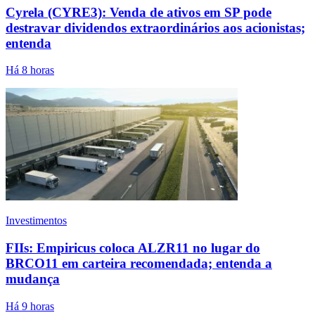
Cyrela (CYRE3): Venda de ativos em SP pode
destravar dividendos extraordinários aos acionistas;
entenda
Há 8 horas
Investimentos
FIIs: Empiricus coloca ALZR11 no lugar do
BRCO11 em carteira recomendada; entenda a
mudança
Há 9 horas