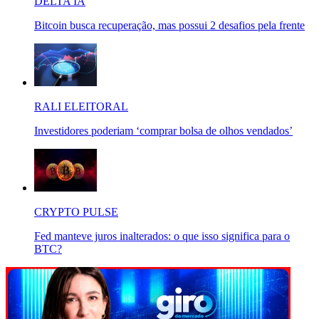
DELTA IA
Bitcoin busca recuperação, mas possui 2 desafios pela frente
RALI ELEITORAL
Investidores poderiam ‘comprar bolsa de olhos vendados’
CRYPTO PULSE
Fed manteve juros inalterados: o que isso significa para o
BTC?