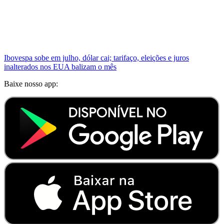
Ibovespa sobe em julho, dólar cai; tarifaço, eleições e juros
inalterados nos EUA balizam o mês
Baixe nosso app: