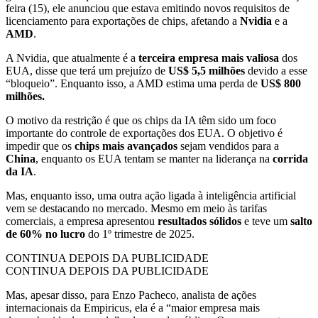
feira (15), ele anunciou que estava emitindo novos requisitos de
licenciamento para exportações de chips, afetando a
Nvidia
e a
AMD
.
A Nvidia, que atualmente é a
terceira empresa mais valiosa
dos
EUA, disse que terá um prejuízo de
US$ 5,5 milhões
devido a esse
“bloqueio”. Enquanto isso, a AMD estima uma perda de
US$ 800
milhões.
O motivo da restrição é que os chips da IA têm sido um foco
importante do controle de exportações dos EUA. O objetivo é
impedir que os
chips mais avançados
sejam vendidos para a
China
, enquanto os EUA tentam se manter na liderança na
corrida
da IA
.
Mas, enquanto isso, uma outra ação ligada à inteligência artificial
vem se destacando no mercado. Mesmo em meio às tarifas
comerciais, a empresa apresentou
resultados sólidos
e teve um
salto
de 60% no lucro
do 1º trimestre de 2025.
CONTINUA DEPOIS DA PUBLICIDADE
CONTINUA DEPOIS DA PUBLICIDADE
Mas, apesar disso, para Enzo Pacheco, analista de ações
internacionais da Empiricus, ela é a “maior empresa mais