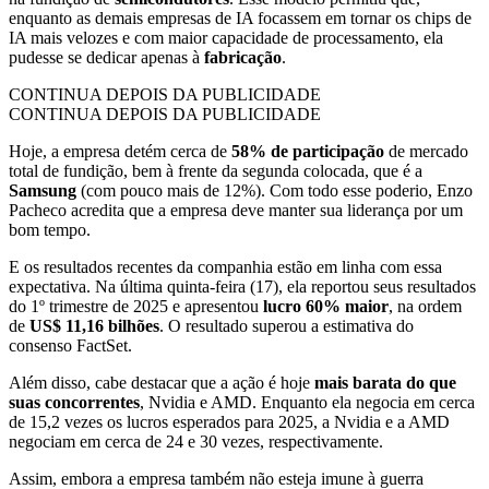
enquanto as demais empresas de IA focassem em tornar os chips de
IA mais velozes e com maior capacidade de processamento, ela
pudesse se dedicar apenas à
fabricação
.
CONTINUA DEPOIS DA PUBLICIDADE
CONTINUA DEPOIS DA PUBLICIDADE
Hoje, a empresa detém cerca de
58% de participação
de mercado
total de fundição, bem à frente da segunda colocada, que é a
Samsung
(com pouco mais de 12%). Com todo esse poderio, Enzo
Pacheco acredita que a empresa deve manter sua liderança por um
bom tempo.
E os resultados recentes da companhia estão em linha com essa
expectativa. Na última quinta-feira (17), ela reportou seus resultados
do 1º trimestre de 2025 e apresentou
lucro 60% maior
, na ordem
de
US$ 11,16 bilhões
. O resultado superou a estimativa do
consenso FactSet.
Além disso, cabe destacar que a ação é hoje
mais barata do que
suas concorrentes
, Nvidia e AMD. Enquanto ela negocia em cerca
de 15,2 vezes os lucros esperados para 2025, a Nvidia e a AMD
negociam em cerca de 24 e 30 vezes, respectivamente.
Assim, embora a empresa também não esteja imune à guerra