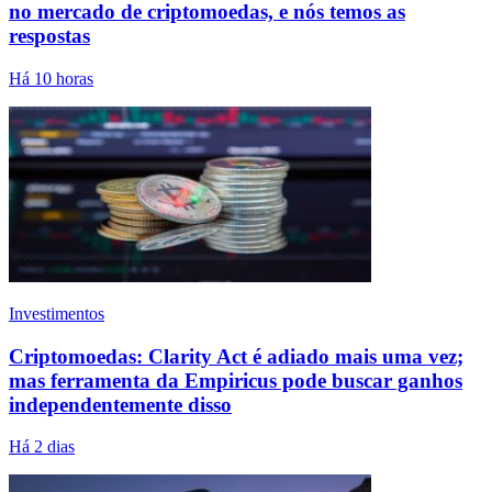
no mercado de criptomoedas, e nós temos as
respostas
Há 10 horas
Investimentos
Criptomoedas: Clarity Act é adiado mais uma vez;
mas ferramenta da Empiricus pode buscar ganhos
independentemente disso
Há 2 dias