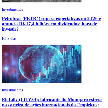
Investimentos
Petrobras (PETR4) supera expectativas no 2T26 e
anuncia R$ 17,4 bilhões em dividendos; hora de
investir?
Há 3 dias
Investimentos
Eli Lilly (LILY34): fabricante do Mounjaro estreia
na carteira de ações internacionais da Empiricus;