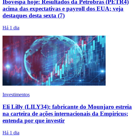
Ibovespa hoje: Resultados da Petrobras (PETR4)
acima das expectativas e payroll dos EUA; veja
destaques desta sexta (7)
Há 1 dia
Investimentos
Eli Lilly (LILY34): fabricante do Mounjaro estreia
na carteira de ações internacionais da Empiricus;
entenda por que investir
Há 1 dia