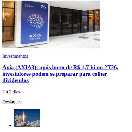
Investimentos
Axia (AXIA3): após lucro de R$ 1,7 bi no 2T26,
investidores podem se preparar para colher
dividendos
Há 2 dias
Destaques