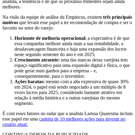
analista, a tendência é de que os próximos trimestres sejam ainda
melhores.
Na visão da equipe de análise da Empiricus, existem
três principais
motivos
que levam esse papel a ter recomendação de compra e ser o
favorito no setor do varejo:
Horizonte de melhoria operacional:
a expectativa é de que
essa companhia melhore ainda mais a sua rentabilidade, a
desalavancagem financeira e haja uma expansão dos lucros
neste segundo semestre do ano e em 2025;
Crescimento atraente:
uma das marcas dessa varejista tem
espaço significativo para uma expansão digital e física, o que
pode gerar mais ganhos para a empresa – e,
consequentemente, para o investidor;
Ações baratas:
mesmo com a alta expressiva de quase 30%
em 2024, o papel está sendo negociado a um múltiplo de 8
vezes lucros para 2025, considerado bastante atrativo em
relação à média histórica e a outras varejistas do mesmo
segmento.
É com esses fatores no radar que a analista Larissa Quaresma incluiu
esse papel em uma
carteira de 10 melhores ações para investir no
cenário atual.
CONTINUA DEPOIS DA PUBLICIDADE