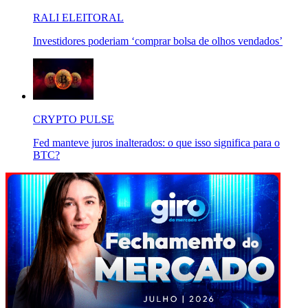
RALI ELEITORAL
Investidores poderiam ‘comprar bolsa de olhos vendados’
CRYPTO PULSE
Fed manteve juros inalterados: o que isso significa para o
BTC?