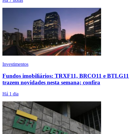
Há 7 horas
Investimentos
Fundos imobiliários: TRXF11, BRCO11 e BTLG11
trazem novidades nesta semana; confira
Há 1 dia