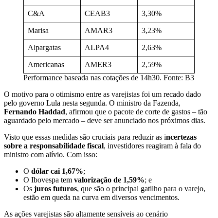
C&A
CEAB3
3,30%
Marisa
AMAR3
3,23%
Alpargatas
ALPA4
2,63%
Americanas
AMER3
2,59%
Performance baseada nas cotações de 14h30. Fonte: B3
O motivo para o otimismo entre as varejistas foi um recado dado
pelo governo Lula nesta segunda. O ministro da Fazenda,
Fernando Haddad
, afirmou que o pacote de corte de gastos – tão
aguardado pelo mercado – deve ser anunciado nos próximos dias.
Visto que essas medidas são cruciais para reduzir as i
ncertezas
sobre a responsabilidade fiscal
, investidores reagiram à fala do
ministro com alívio. Com isso:
O
dólar cai 1,67%
;
O Ibovespa tem
valorização de 1,59%
; e
Os
juros futuros
, que são o principal gatilho para o varejo,
estão em queda na curva em diversos vencimentos.
As ações varejistas são altamente sensíveis ao cenário