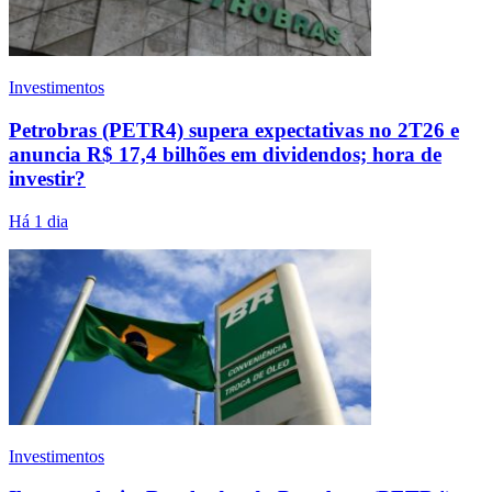
Investimentos
Petrobras (PETR4) supera expectativas no 2T26 e
anuncia R$ 17,4 bilhões em dividendos; hora de
investir?
Há 1 dia
Investimentos