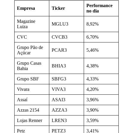
Performance
Empresa
Ticker
no dia
Magazine
MGLU3
8,92%
Luiza
CVC
CVCB3
6,70%
Grupo Pão de
PCAR3
5,46%
Açúcar
Grupo Casas
BHIA3
4,38%
Bahia
Grupo SBF
SBFG3
4,33%
Vivara
VIVA3
4,20%
Assaí
ASAI3
3,96%
Azzas 2154
AZZA3
3,90%
Lojas Renner
LREN3
3,59%
Petz
PETZ3
3,41%