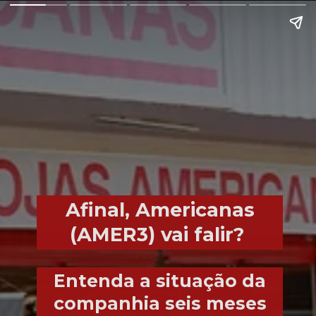
Afinal, Americanas
(AMER3) vai falir?
Entenda a situação da
companhia seis meses