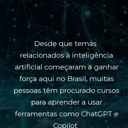
Desde que temas
Desde que temas
relacionados à inteligência
relacionados à inteligência
artificial começaram a ganhar
artificial começaram a ganhar
força aqui no Brasil, muitas
força aqui no Brasil, muitas
pessoas têm procurado cursos
pessoas têm procurado cursos
para aprender a usar
para aprender a usar
ferramentas como ChatGPT e
ferramentas como ChatGPT e
Copilot
Copilot