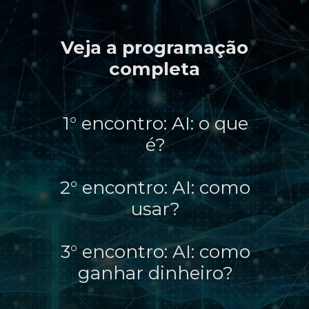
Veja a programação
completa
1° encontro: AI: o que
é?
2° encontro: AI: como
usar?
3° encontro: AI: como
ganhar dinheiro?