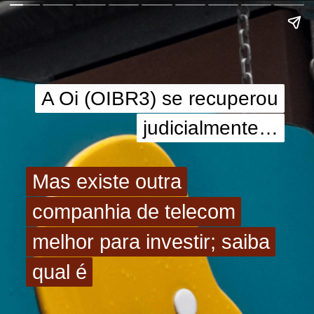
A Oi (OIBR3) se recuperou
A Oi (OIBR3) se recuperou
judicialmente…
judicialmente…
Mas existe outra
Mas existe outra
companhia de telecom
companhia de telecom
melhor para investir; saiba
melhor para investir; saiba
qual é
qual é