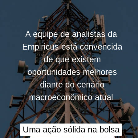
A equipe de analistas da
A equipe de analistas da
Empiricus está convencida
Empiricus está convencida
de que existem
de que existem
oportunidades melhores
oportunidades melhores
diante do cenário
diante do cenário
macroeconômico atual
macroeconômico atual
Uma ação sólida na bolsa
Uma ação sólida na bolsa