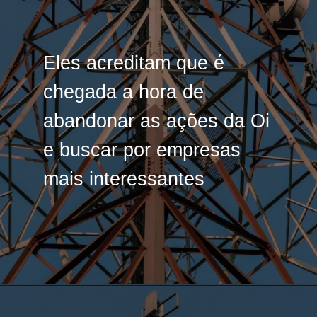
Eles acreditam que é
Eles acreditam que é
chegada a hora de
chegada a hora de
abandonar as ações da Oi
abandonar as ações da Oi
e buscar por empresas
e buscar por empresas
mais interessantes
mais interessantes