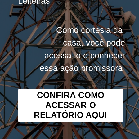
Leiteiras”
Leiteiras”
Como cortesia da
Como cortesia da
casa, você pode
casa, você pode
acessá-lo e conhecer
acessá-lo e conhecer
essa ação promissora
essa ação promissora
CONFIRA COMO
ACESSAR O
RELATÓRIO AQUI