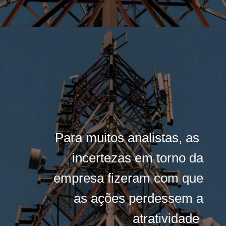
Para muitos analistas, as
Para muitos analistas, as
incertezas em torno da
incertezas em torno da
empresa fizeram com que
empresa fizeram com que
as ações perdessem a
as ações perdessem a
atratividade
atratividade