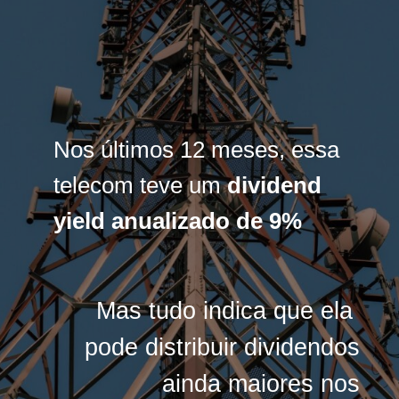
Nos últimos 12 meses, essa
Nos últimos 12 meses, essa
telecom teve um
telecom teve um
dividend
dividend
yield anualizado de 9%
yield anualizado de 9%
Mas tudo indica que ela
Mas tudo indica que ela
pode distribuir dividendos
pode distribuir dividendos
ainda maiores nos
ainda maiores nos