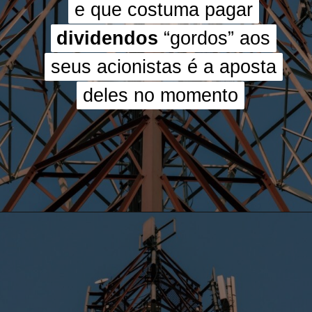
e que costuma pagar
e que costuma pagar
dividendos
dividendos
“gordos” aos
“gordos” aos
seus acionistas é a aposta
seus acionistas é a aposta
deles no momento
deles no momento