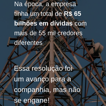
Na época, a empresa
Na época, a empresa
tinha um total de
tinha um total de
R$ 65
R$ 65
bilhões em dívidas
bilhões em dívidas
com
com
mais de 55 mil credores
mais de 55 mil credores
diferentes
diferentes
Essa resolução foi
Essa resolução foi
um avanço para a
um avanço para a
companhia, mas não
companhia, mas não
se engane!
se engane!