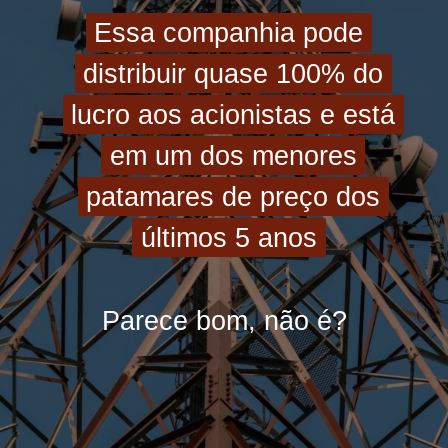
Essa companhia pode
Essa companhia pode
distribuir quase 100% do
distribuir quase 100% do
lucro aos acionistas e está
lucro aos acionistas e está
em um dos menores
em um dos menores
patamares de preço dos
patamares de preço dos
últimos 5 anos
últimos 5 anos
Parece bom, não é?
Parece bom, não é?