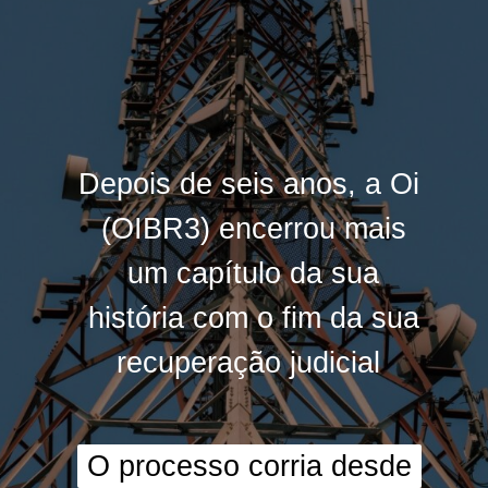
Depois de seis anos, a Oi
Depois de seis anos, a Oi
(OIBR3) encerrou mais
(OIBR3) encerrou mais
um capítulo da sua
um capítulo da sua
história com o fim da
história com o fim da
sua
sua
recuperação judicial
recuperação judicial
O processo corria desde
O processo corria desde