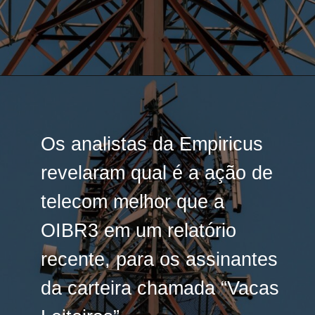
Os analistas da Empiricus
Os analistas da Empiricus
revelaram qual é a ação de
revelaram qual é a ação de
telecom melhor que a
telecom melhor que a
OIBR3 em um relatório
OIBR3 em um relatório
recente, para os assinantes
recente, para os assinantes
da carteira chamada “Vacas
da carteira chamada “Vacas