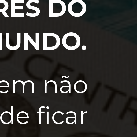
S MAIS
RES DO
uem não
UNDO.
de ficar