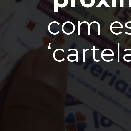
com es
‘cartel