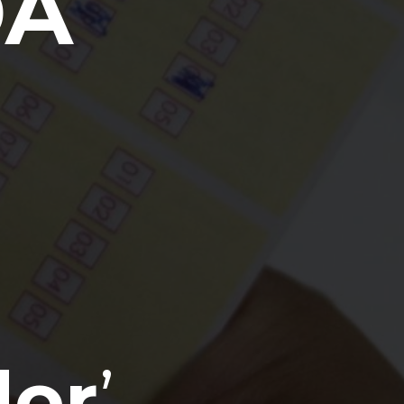
DA
dor
’