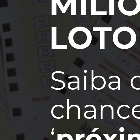
MILI
LOTO
Saiba 
chance
‘
próxi