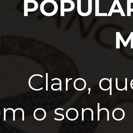
JOGO
POPULA
Claro, q
M
em o sonho 