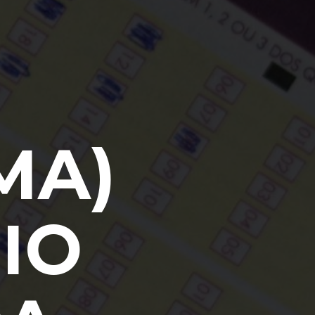
MA)
IO