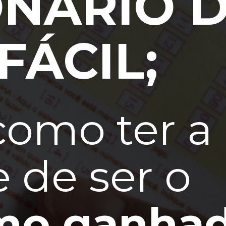
ONÁRIO 
FÁCIL;
como ter a
 de ser o
mo ganha