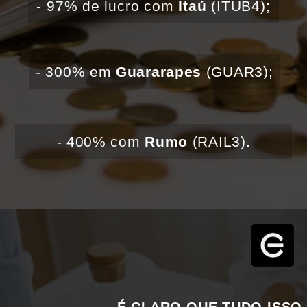
- 97% de lucro com 
Itaú 
(ITUB4);
- 300% em 
Guararapes 
(GUAR3);
- 400% com 
Rumo 
(RAIL3).