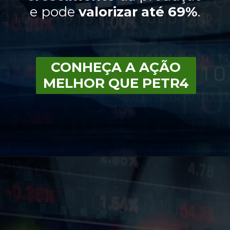
e pode
valorizar
até
69%
.
CONHEÇA A AÇÃO
MELHOR QUE PETR4