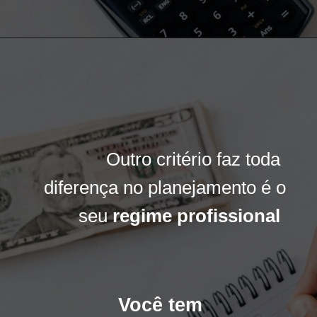
Outro critério faz toda
Outro critério faz toda
diferença no planejamento é o
diferença no planejamento é o
seu
seu
regime profissional
regime profissional
Você tem
Você tem