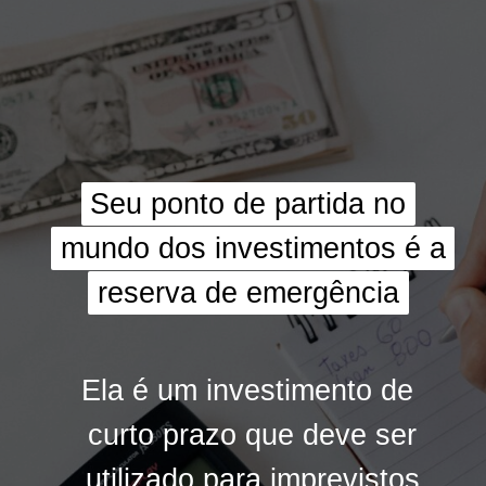
Seu ponto de partida no
Seu ponto de partida no
mundo dos investimentos é a
mundo dos investimentos é a
reserva de emergência
reserva de emergência
Ela é um investimento de
Ela é um investimento de
curto prazo que deve ser
curto prazo que deve ser
utilizado para imprevistos
utilizado para imprevistos