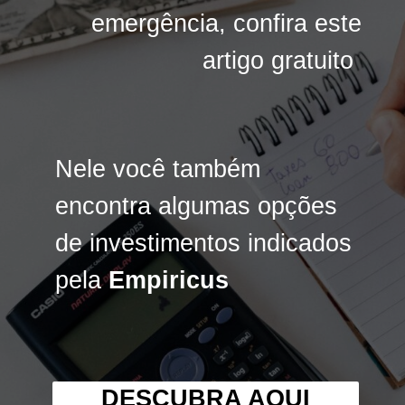
emergência, confira este
emergência, confira este
artigo gratuito
artigo gratuito
Nele você também
Nele você também
encontra algumas opções
encontra algumas opções
de investimentos indicados
de investimentos indicados
pela
pela
Empiricus
Empiricus
DESCUBRA AQUI