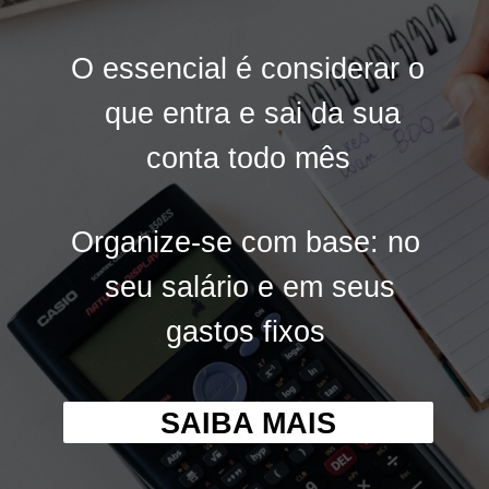
O essencial é considerar o
O essencial é considerar o
que entra e sai da sua
que entra e sai da sua
conta todo mês
conta todo mês
Organize-se com base: no
Organize-se com base: no
seu salário e em seus
seu salário e em seus
gastos fixos
gastos fixos
SAIBA MAIS