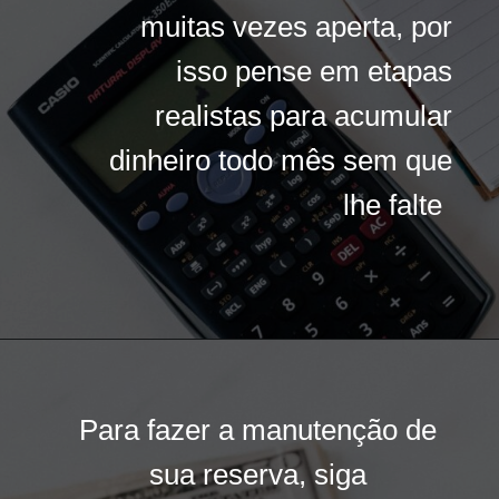
muitas vezes aperta, por
muitas vezes aperta, por
isso pense em etapas
isso pense em etapas
realistas para acumular
realistas para acumular
dinheiro todo mês sem que
dinheiro todo mês sem que
lhe falte
lhe falte
Para fazer a manutenção de
P
ara fazer a manutenção de
sua reserva, siga