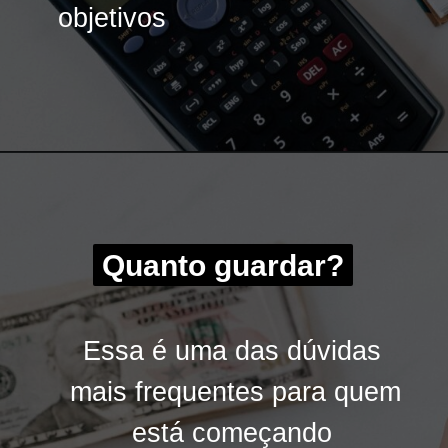
objetivos
objetivos
Quanto guardar?
Quanto guardar?
Essa é uma das dúvidas
Essa é uma das dúvidas
mais frequentes para quem
mais frequentes para quem
está começando
está começando