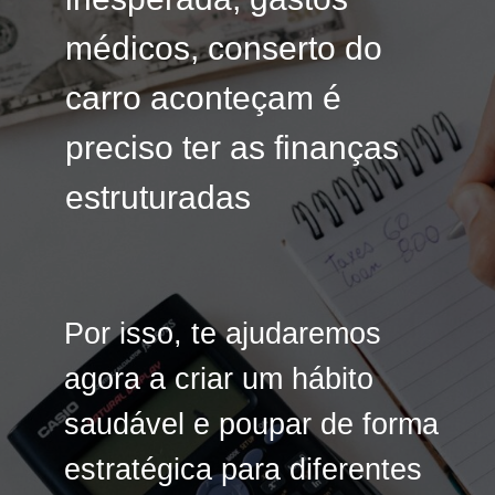
médicos, conserto do
médicos, conserto do
carro aconteçam é
carro aconteçam é
preciso ter as finanças
preciso ter as finanças
estruturadas
estruturadas
Por isso, te ajudaremos
Por isso, te ajudaremos
agora a criar um hábito
agora a criar um hábito
saudável e poupar de forma
saudável e
poupar de forma
estratégica para diferentes
estratégica
para diferentes