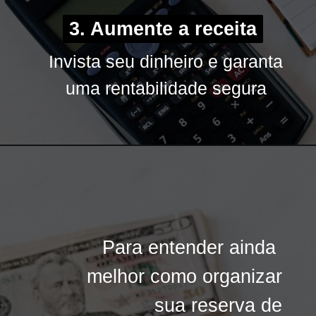
3. Aumente a receita
3. Aumente a receita
Invista seu dinheiro e garanta
Invista seu dinheiro e garanta
uma rentabilidade segura
uma rentabilidade segura
Para entender ainda
Para entender ainda
melhor como organizar
melhor como organizar
sua reserva de
sua reserva de