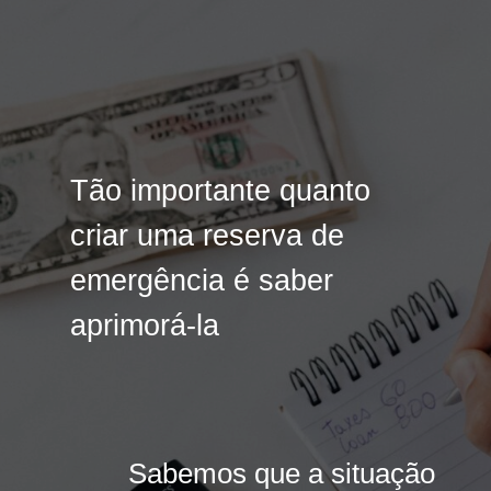
Tão importante quanto
Tão importante quanto
criar uma reserva de
criar uma reserva de
emergência é saber
emergência é saber
aprimorá-la
aprimorá-la
Sabemos que a situação
Sabemos que a situação