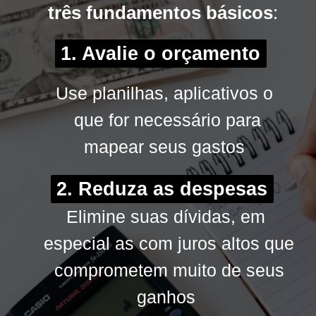
três fundamentos básicos
três fundamentos básicos
:
:
1. Avalie o orçamento
1. Avalie o orçamento
Use planilhas, aplicativos o
Use planilhas, aplicativos o
que for necessário para
que for necessário para
mapear seus gastos
mapear seus gastos
2. Reduza as despesas
2. Reduza as despesas
Elimine suas dívidas, em
Elimine suas dívidas, em
especial as com juros altos que
especial as com juros altos que
comprometem muito de seus
comprometem muito de seus
ganhos
ganhos