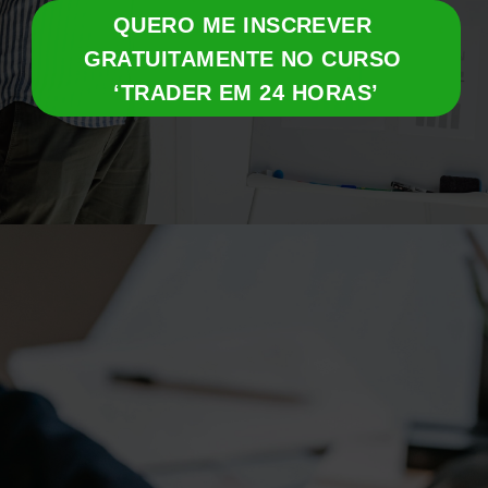
QUERO ME INSCREVER 
GRATUITAMENTE NO CURSO 
‘TRADER EM 24 HORAS’