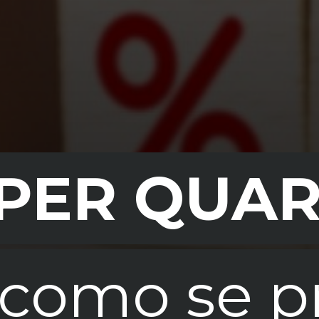
PER QUAR
PER QUAR
 como se p
 como se p