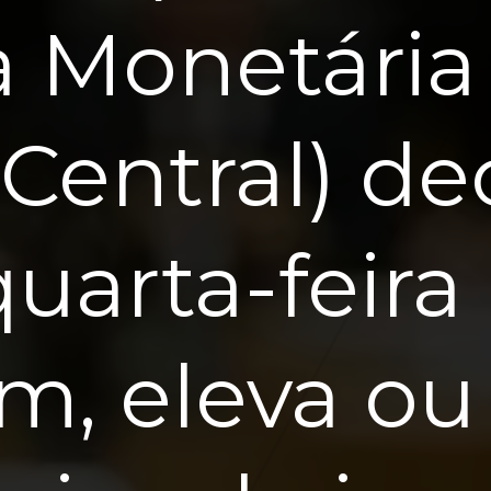
ca Monetária
Central) de
uarta-feira 
, eleva ou