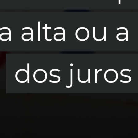
a alta ou 
a alta ou 
dos juros
dos juros