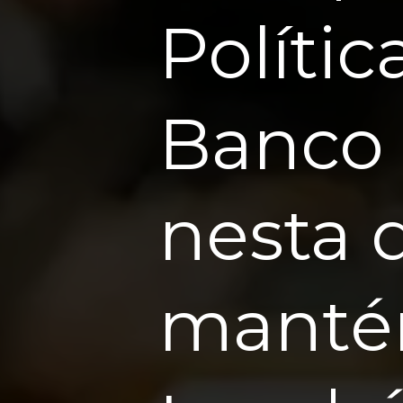
Políti
Banco 
nesta q
mantém