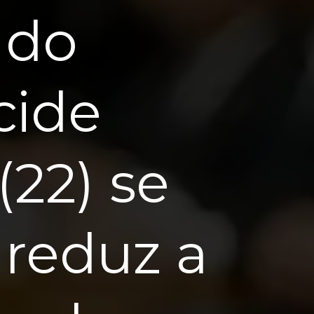
 do
cide
(22) se
 reduz a