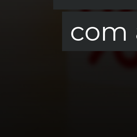
com 
com 