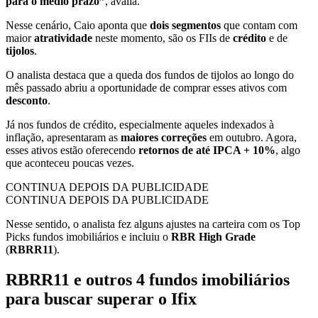
para o médio prazo”
, avalia.
Nesse cenário, Caio aponta que
dois segmentos
que contam com
maior
atratividade
neste momento, são os FIIs de
crédito
e de
tijolos
.
O analista destaca que a queda dos fundos de tijolos ao longo do
mês passado abriu a oportunidade de comprar esses ativos com
desconto
.
Já nos fundos de crédito, especialmente aqueles indexados à
inflação, apresentaram as
maiores correções
em outubro. Agora,
esses ativos estão oferecendo
retornos de até IPCA + 10%
, algo
que aconteceu poucas vezes.
CONTINUA DEPOIS DA PUBLICIDADE
CONTINUA DEPOIS DA PUBLICIDADE
Nesse sentido, o analista fez alguns ajustes na carteira com os Top
Picks fundos imobiliários e incluiu o
RBR High Grade
(
RBRR11
).
RBRR11 e outros 4 fundos imobiliários
para buscar superar o Ifix