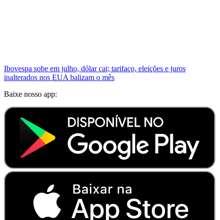
Ibovespa sobe em julho, dólar cai; tarifaço, eleições e juros
inalterados nos EUA balizam o mês
Baixe nosso app: