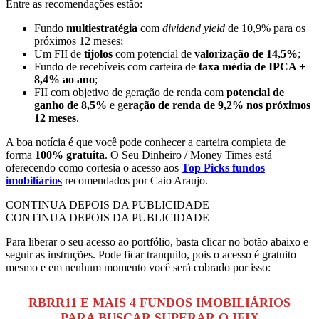
Entre as recomendações estão:
Fundo
multiestratégia
com
dividend yield
de 10,9% para os
próximos 12 meses;
Um FII de
tijolos
com potencial de
valorização de 14,5%
;
Fundo de recebíveis com carteira de
taxa média de IPCA +
8,4% ao ano
;
FII com objetivo de geração de renda com
potencial de
ganho de 8,5%
e g
eração de renda de 9,2% nos próximos
12 meses
.
A boa notícia é que você pode conhecer a carteira completa de
forma
100% gratuita
. O Seu Dinheiro / Money Times está
oferecendo como cortesia o acesso aos
Top Picks fundos
imobiliários
recomendados por Caio Araujo.
CONTINUA DEPOIS DA PUBLICIDADE
CONTINUA DEPOIS DA PUBLICIDADE
Para liberar o seu acesso ao portfólio, basta clicar no botão abaixo e
seguir as instruções. Pode ficar tranquilo, pois o acesso é gratuito
mesmo e em nenhum momento você será cobrado por isso:
RBRR11 E MAIS 4 FUNDOS IMOBILIÁRIOS
PARA BUSCAR SUPERAR O IFIX