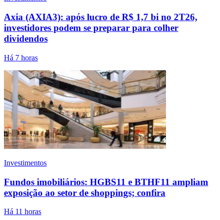
Axia (AXIA3): após lucro de R$ 1,7 bi no 2T26,
investidores podem se preparar para colher
dividendos
Há 7 horas
Investimentos
Fundos imobiliários: HGBS11 e BTHF11 ampliam
exposição ao setor de shoppings; confira
Há 11 horas