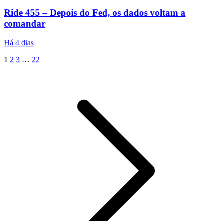
Ride 455 – Depois do Fed, os dados voltam a
comandar
Há 4 dias
1
2
3
…
22