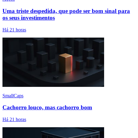
Uma triste despedida, que pode ser bom sinal para
os seus investimentos
Há 21 horas
SmallCaps
Cachorro louco, mas cachorro bom
Há 21 horas