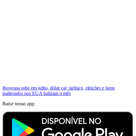
Ibovespa sobe em julho, dólar cai; tarifaço, eleições e juros
inalterados nos EUA balizam o mês
Baixe nosso app: