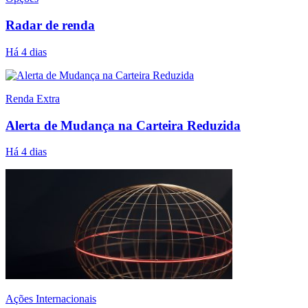
Radar de renda
Há 4 dias
Renda Extra
Alerta de Mudança na Carteira Reduzida
Há 4 dias
Ações Internacionais