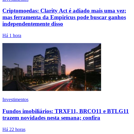
Criptomoedas: Clarity Act é adiado mais uma vez;
mas ferramenta da Empiricus pode buscar ganhos
independentemente disso
Há 1 hora
Investimentos
Fundos imobiliários: TRXF11, BRCO11 e BTLG11
trazem novidades nesta semana; confira
Há 22 horas