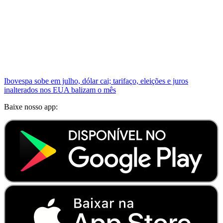
Ibovespa sobe em julho, dólar cai; tarifaço, eleições e juros
inalterados nos EUA balizam o mês
Baixe nosso app: