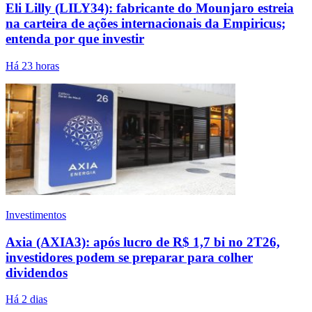
Eli Lilly (LILY34): fabricante do Mounjaro estreia
na carteira de ações internacionais da Empiricus;
entenda por que investir
Há 23 horas
Investimentos
Axia (AXIA3): após lucro de R$ 1,7 bi no 2T26,
investidores podem se preparar para colher
dividendos
Há 2 dias