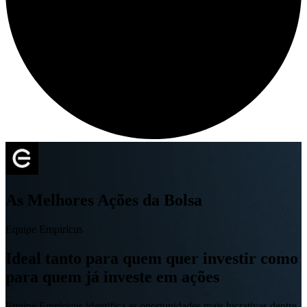
As Melhores Ações da Bolsa
Equipe Empiricus
Ideal tanto para quem quer investir como
para quem já investe em ações
Equipe Empiricus identifica as oportunidades mais lucrativas dentre