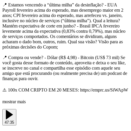
📍 Estamos vencendo a “última milha” da desinflação? - EUA
Payroll fevereiro acima do esperado, mas desemprego maior em 2
anos; CPI fevereiro acima do esperado, mas arrefeceu vs. janeiro,
inclusive no núcleo de serviços (“última milha”). Qual a leitura?
Mantém expectativa de corte em junho? - Brasil IPCA fevereiro
levemente acima da expectativa (0,83% contra 0,79%), mas núcleo
de serviços comportados. Os comentários se dividiram, alguns
acharam o dado bom, outros, ruim. Qual sua visão? Visão para as
próximas decisões do Copom;
📍 Compra ou vende? - Dólar (R$ 4,98) - Bitcoin (US$ 73 mil) Se
você gosta desse formato de conteúdo, aproveita e deixa o seu like,
se inscreve no canal e compartilha esse episódio com aquele seu
amigo que está procurando (ou realmente precisa de) um podcast de
finanças para ouvir.
⚠️ 100x COM CRIPTO EM 20 MESES: https://emprc.us/SiWApW
mostrar mais
47:35