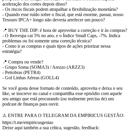
aceleração dos cortes depois disso?
- Os riscos fiscais podem atrapalhar a flexibilização monetária?
- Quando esse ruído sobre o fiscal, que está enorme, passar, nosso
Tesouro IPCA+ longo não deveria arrefecer um pouco?
📍 BUY THE DIP: é hora de aproveitar a correção e ir às compras?
- O Ibovespa cai 5% no ano, e o Índice Small Caps, -7%. Indica
problemas ou foi somente uma correção técnica?
- Como ir as compras e quais tipos de ações priorizar nessa
estratégia?
📍 Compra ou vende?
- Grupo Soma (SOMA3) / Arezzo (ARZZ3)
- Petrobras (PETR4)
- Gol Linhas Aéreas (GOLL4)
Se você gosta desse formato de conteúdo, aproveita e deixa o seu
like, se inscreve no canal e compartilha esse episódio com aquele
seu amigo que está procurando (ou realmente precisa de) um
podcast de finanças para ouvir.
⚠️ ENTRE PARA O TELEGRAM DA EMPIRICUS GESTÃO:
https://t.me/empiricusgestao
Deixe aqui também a sua crítica, sugestão, feedback: