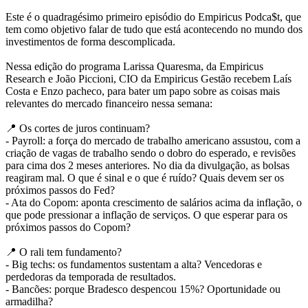
Este é o quadragésimo primeiro episódio do Empiricus Podca$t, que
tem como objetivo falar de tudo que está acontecendo no mundo dos
investimentos de forma descomplicada.
Nessa edição do programa Larissa Quaresma, da Empiricus
Research e João Piccioni, CIO da Empiricus Gestão recebem Laís
Costa e Enzo pacheco, para bater um papo sobre as coisas mais
relevantes do mercado financeiro nessa semana:
📍 Os cortes de juros continuam?
- Payroll: a força do mercado de trabalho americano assustou, com a
criação de vagas de trabalho sendo o dobro do esperado, e revisões
para cima dos 2 meses anteriores. No dia da divulgação, as bolsas
reagiram mal. O que é sinal e o que é ruído? Quais devem ser os
próximos passos do Fed?
- Ata do Copom: aponta crescimento de salários acima da inflação, o
que pode pressionar a inflação de serviços. O que esperar para os
próximos passos do Copom?
📍 O rali tem fundamento?
- Big techs: os fundamentos sustentam a alta? Vencedoras e
perdedoras da temporada de resultados.
- Bancões: porque Bradesco despencou 15%? Oportunidade ou
armadilha?