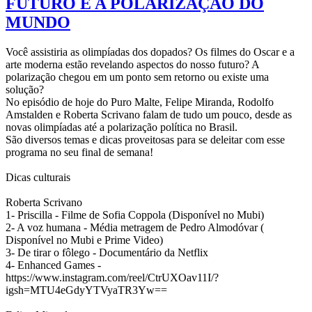
FUTURO E A POLARIZAÇÃO DO
MUNDO
Você assistiria as olimpíadas dos dopados? Os filmes do Oscar e a
arte moderna estão revelando aspectos do nosso futuro? A
polarização chegou em um ponto sem retorno ou existe uma
solução?
No episódio de hoje do Puro Malte, Felipe Miranda, Rodolfo
Amstalden e Roberta Scrivano falam de tudo um pouco, desde as
novas olimpíadas até a polarização política no Brasil.
São diversos temas e dicas proveitosas para se deleitar com esse
programa no seu final de semana!
Dicas culturais
Roberta Scrivano
1- Priscilla - Filme de Sofia Coppola (Disponível no Mubi)
2- A voz humana - Média metragem de Pedro Almodóvar (
Disponível no Mubi e Prime Video)
3- De tirar o fôlego - Documentário da Netflix
4- Enhanced Games -
https://www.instagram.com/reel/CtrUXOav11I/?
igsh=MTU4eGdyYTVyaTR3Yw==