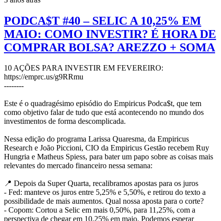
PODCA$T #40 – SELIC A 10,25% EM
MAIO: COMO INVESTIR? É HORA DE
COMPRAR BOLSA? AREZZO + SOMA
10 AÇÕES PARA INVESTIR EM FEVEREIRO:
https://emprc.us/g9RRmu
--------
Este é o quadragésimo episódio do Empiricus Podca$t, que tem
como objetivo falar de tudo que está acontecendo no mundo dos
investimentos de forma descomplicada.
Nessa edição do programa Larissa Quaresma, da Empiricus
Research e João Piccioni, CIO da Empiricus Gestão recebem Ruy
Hungria e Matheus Spiess, para bater um papo sobre as coisas mais
relevantes do mercado financeiro nessa semana:
📍 Depois da Super Quarta, recalibramos apostas para os juros
- Fed: manteve os juros entre 5,25% e 5,50%, e retirou do texto a
possibilidade de mais aumentos. Qual nossa aposta para o corte?
- Copom: Cortou a Selic em mais 0,50%, para 11,25%, com a
perspectiva de chegar em 10,25% em maio. Podemos esperar