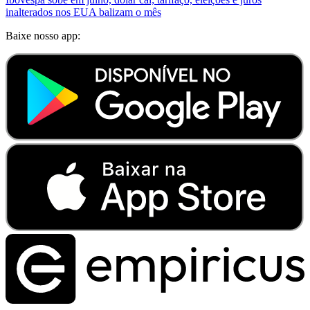
inalterados nos EUA balizam o mês
Baixe nosso app: