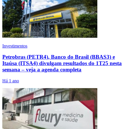
Investimentos
Petrobras (PETR4), Banco do Brasil (BBAS3) e
Itaúsa (ITSA4) divulgam resultados do 1T25 nesta
semana – veja a agenda completa
Há 1 ano