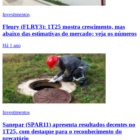
Investimentos
Fleury (FLRY3): 1T25 mostra crescimento, mas
abaixo das estimativas do mercado; veja os números
Há 1 ano
Investimentos
Sanepar (SPAR11) apresenta resultados decentes no
1T25, com destaque para o reconhecimento do
precatório