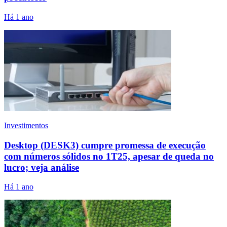
Há 1 ano
Investimentos
Desktop (DESK3) cumpre promessa de execução
com números sólidos no 1T25, apesar de queda no
lucro; veja análise
Há 1 ano