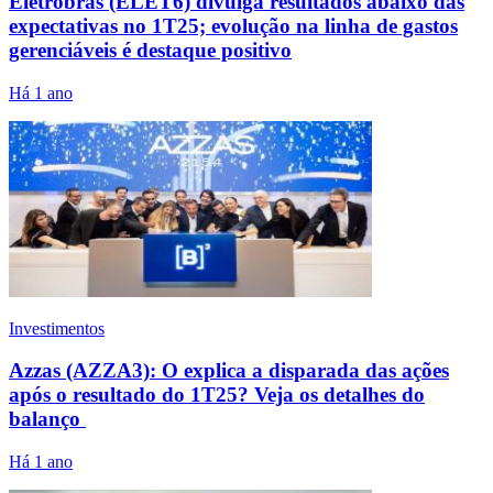
Eletrobras (ELET6) divulga resultados abaixo das
expectativas no 1T25; evolução na linha de gastos
gerenciáveis é destaque positivo
Há 1 ano
Investimentos
Azzas (AZZA3): O explica a disparada das ações
após o resultado do 1T25? Veja os detalhes do
balanço
Há 1 ano