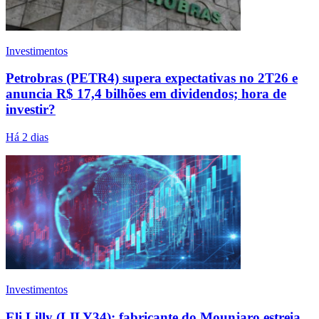
Investimentos
Petrobras (PETR4) supera expectativas no 2T26 e
anuncia R$ 17,4 bilhões em dividendos; hora de
investir?
Há 2 dias
Investimentos
Eli Lilly (LILY34): fabricante do Mounjaro estreia