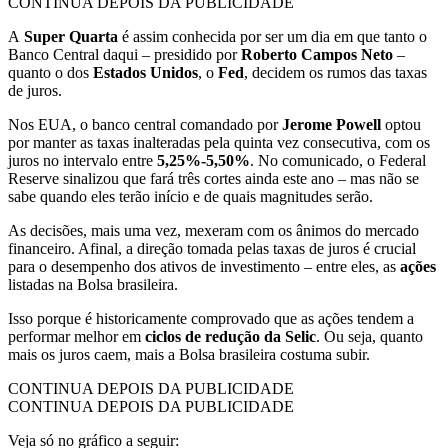
CONTINUA DEPOIS DA PUBLICIDADE
A
Super Quarta
é assim conhecida por ser um dia em que tanto o
Banco Central daqui – presidido por
Roberto Campos Neto
–
quanto o dos
Estados Unidos
, o
Fed
, decidem os rumos das taxas
de juros.
Nos EUA, o banco central comandado por
Jerome Powell
optou
por manter as taxas inalteradas pela quinta vez consecutiva, com os
juros no intervalo entre
5,25%-5,50%
. No comunicado, o Federal
Reserve sinalizou que fará três cortes ainda este ano – mas não se
sabe quando eles terão início e de quais magnitudes serão.
As decisões, mais uma vez, mexeram com os ânimos do mercado
financeiro. Afinal, a direção tomada pelas taxas de juros é crucial
para o desempenho dos ativos de investimento – entre eles, as
ações
listadas na Bolsa brasileira.
Isso porque é historicamente comprovado que as ações tendem a
performar melhor em
ciclos de redução da Selic
. Ou seja, quanto
mais os juros caem, mais a Bolsa brasileira costuma subir.
CONTINUA DEPOIS DA PUBLICIDADE
CONTINUA DEPOIS DA PUBLICIDADE
Veja só no gráfico a seguir: