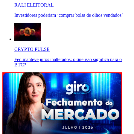
RALI ELEITORAL
Investidores poderiam ‘comprar bolsa de olhos vendados’
CRYPTO PULSE
Fed manteve juros inalterados: o que isso significa para o
BTC?