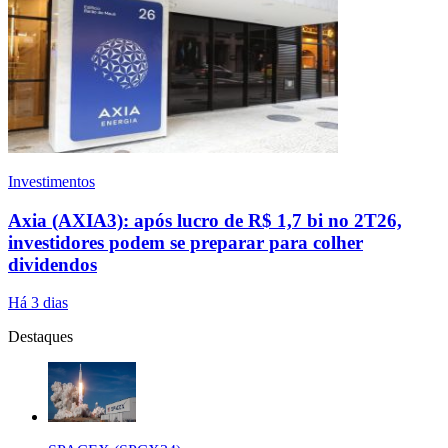
Investimentos
Axia (AXIA3): após lucro de R$ 1,7 bi no 2T26,
investidores podem se preparar para colher
dividendos
Há 3 dias
Destaques