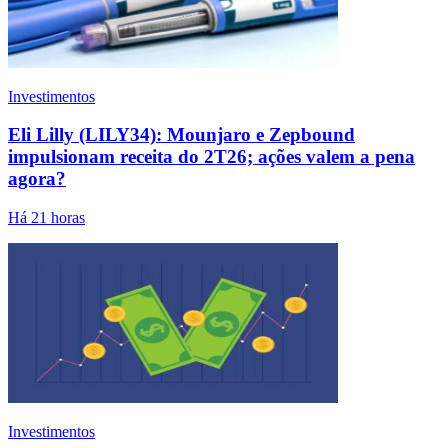
Investimentos
Eli Lilly (LILY34): Mounjaro e Zepbound
impulsionam receita do 2T26; ações valem a pena
agora?
Há 21 horas
Investimentos