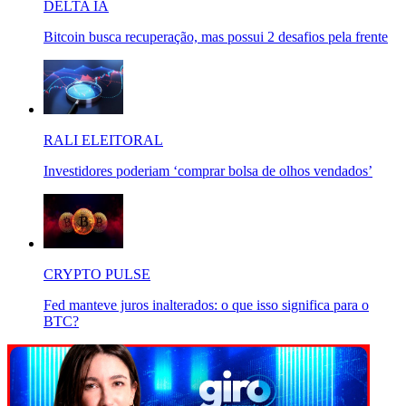
DELTA IA
Bitcoin busca recuperação, mas possui 2 desafios pela frente
RALI ELEITORAL
Investidores poderiam ‘comprar bolsa de olhos vendados’
CRYPTO PULSE
Fed manteve juros inalterados: o que isso significa para o
BTC?