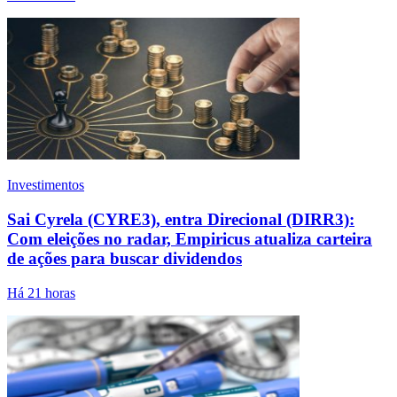
Investimentos
Sai Cyrela (CYRE3), entra Direcional (DIRR3):
Com eleições no radar, Empiricus atualiza carteira
de ações para buscar dividendos
Há 21 horas