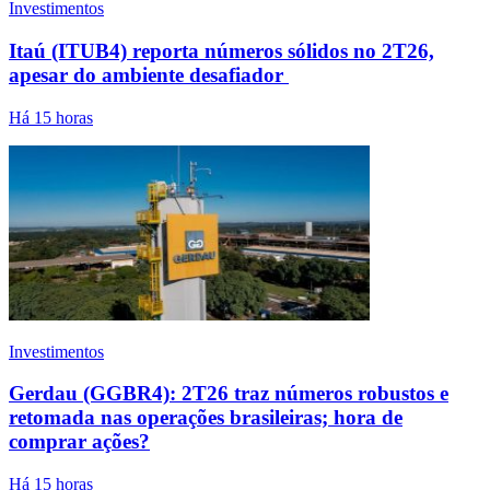
Investimentos
Itaú (ITUB4) reporta números sólidos no 2T26,
apesar do ambiente desafiador
Há 15 horas
Investimentos
Gerdau (GGBR4): 2T26 traz números robustos e
retomada nas operações brasileiras; hora de
comprar ações?
Há 15 horas