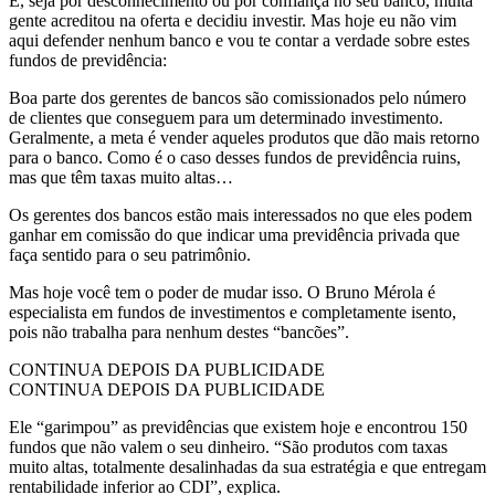
E, seja por desconhecimento ou por confiança no seu banco, muita
gente acreditou na oferta e decidiu investir. Mas hoje eu não vim
aqui defender nenhum banco e vou te contar a verdade sobre estes
fundos de previdência:
Boa parte dos gerentes de bancos são comissionados pelo número
de clientes que conseguem para um determinado investimento.
Geralmente, a meta é vender aqueles produtos que dão mais retorno
para o banco. Como é o caso desses fundos de previdência ruins,
mas que têm taxas muito altas…
Os gerentes dos bancos estão mais interessados no que eles podem
ganhar em comissão do que indicar uma previdência privada que
faça sentido para o seu patrimônio.
Mas hoje você tem o poder de mudar isso. O Bruno Mérola é
especialista em fundos de investimentos e completamente isento,
pois não trabalha para nenhum destes “bancões”.
CONTINUA DEPOIS DA PUBLICIDADE
CONTINUA DEPOIS DA PUBLICIDADE
Ele “garimpou” as previdências que existem hoje e encontrou 150
fundos que não valem o seu dinheiro. “São produtos com taxas
muito altas, totalmente desalinhadas da sua estratégia e que entregam
rentabilidade inferior ao CDI”, explica.