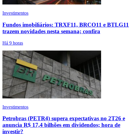
Investimentos
Fundos imobiliários: TRXF11, BRCO11 e BTLG11
trazem novidades nesta semana; confira
Há 9 horas
Investimentos
Petrobras (PETR4) supera expectativas no 2T26 e
anuncia R$ 17,4 bilhões em dividendos; hora de
investir?