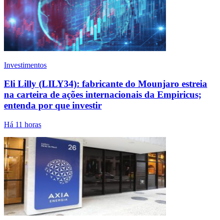
Investimentos
Eli Lilly (LILY34): fabricante do Mounjaro estreia
na carteira de ações internacionais da Empiricus;
entenda por que investir
Há 11 horas