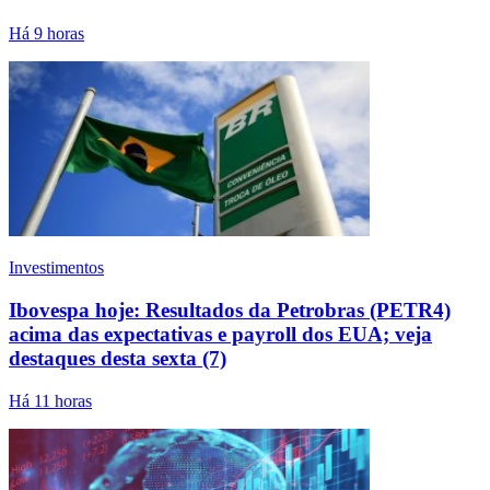
Há 9 horas
Investimentos
Ibovespa hoje: Resultados da Petrobras (PETR4)
acima das expectativas e payroll dos EUA; veja
destaques desta sexta (7)
Há 11 horas