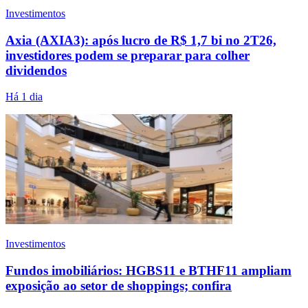
Investimentos
Axia (AXIA3): após lucro de R$ 1,7 bi no 2T26,
investidores podem se preparar para colher
dividendos
Há 1 dia
Investimentos
Fundos imobiliários: HGBS11 e BTHF11 ampliam
exposição ao setor de shoppings; confira