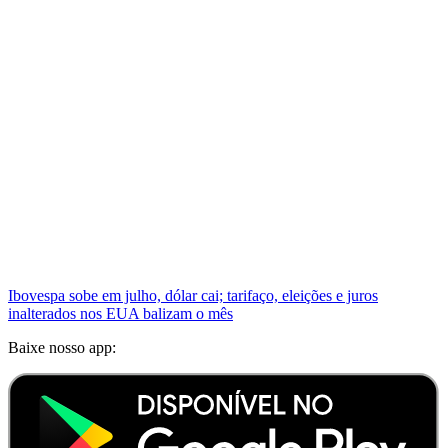
Ibovespa sobe em julho, dólar cai; tarifaço, eleições e juros
inalterados nos EUA balizam o mês
Baixe nosso app: