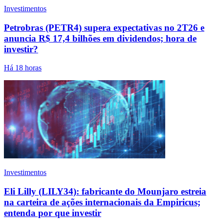
Investimentos
Petrobras (PETR4) supera expectativas no 2T26 e
anuncia R$ 17,4 bilhões em dividendos; hora de
investir?
Há 18 horas
Investimentos
Eli Lilly (LILY34): fabricante do Mounjaro estreia
na carteira de ações internacionais da Empiricus;
entenda por que investir