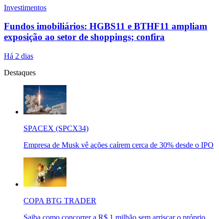
Investimentos
Fundos imobiliários: HGBS11 e BTHF11 ampliam
exposição ao setor de shoppings; confira
Há 2 dias
Destaques
SPACEX (SPCX34)
Empresa de Musk vê ações caírem cerca de 30% desde o IPO
COPA BTG TRADER
Saiba como concorrer a R$ 1 milhão sem arriscar o próprio