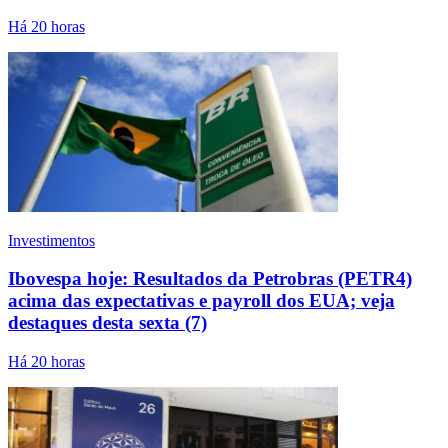
Há 20 horas
Investimentos
Ibovespa hoje: Resultados da Petrobras (PETR4)
acima das expectativas e payroll dos EUA; veja
destaques desta sexta (7)
Há 20 horas