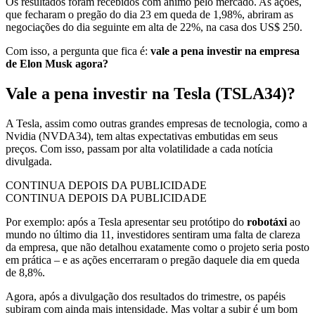
Os resultados foram recebidos com ânimo pelo mercado. As ações,
que fecharam o pregão do dia 23 em queda de 1,98%, abriram as
negociações do dia seguinte em alta de 22%, na casa dos US$ 250.
Com isso, a pergunta que fica é:
vale a pena investir na empresa
de Elon Musk agora?
Vale a pena investir na Tesla (TSLA34)?
A Tesla, assim como outras grandes empresas de tecnologia, como a
Nvidia (NVDA34), tem altas expectativas embutidas em seus
preços. Com isso, passam por alta volatilidade a cada notícia
divulgada.
CONTINUA DEPOIS DA PUBLICIDADE
CONTINUA DEPOIS DA PUBLICIDADE
Por exemplo: após a Tesla apresentar seu protótipo do
robotáxi
ao
mundo no último dia 11, investidores sentiram uma falta de clareza
da empresa, que não detalhou exatamente como o projeto seria posto
em prática – e as ações encerraram o pregão daquele dia em queda
de 8,8%.
Agora, após a divulgação dos resultados do trimestre, os papéis
subiram com ainda mais intensidade. Mas voltar a subir é um bom