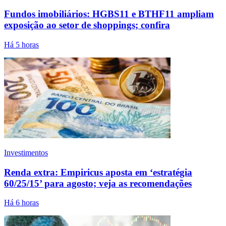
Fundos imobiliários: HGBS11 e BTHF11 ampliam
exposição ao setor de shoppings; confira
Há 5 horas
Investimentos
Renda extra: Empiricus aposta em ‘estratégia
60/25/15’ para agosto; veja as recomendações
Há 6 horas