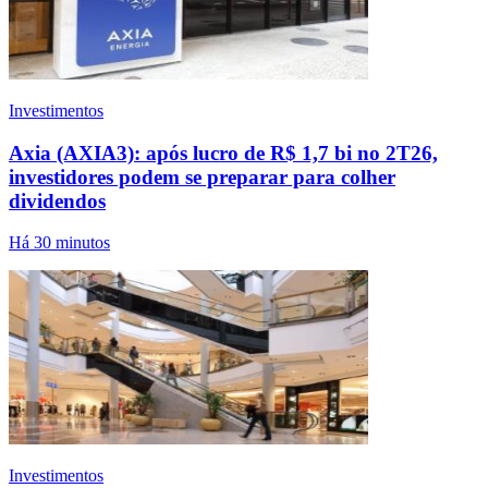
Investimentos
Axia (AXIA3): após lucro de R$ 1,7 bi no 2T26,
investidores podem se preparar para colher
dividendos
Há 30 minutos
Investimentos