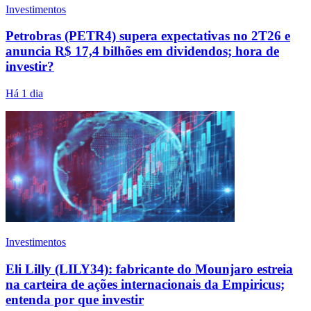
Investimentos
Petrobras (PETR4) supera expectativas no 2T26 e
anuncia R$ 17,4 bilhões em dividendos; hora de
investir?
Há 1 dia
Investimentos
Eli Lilly (LILY34): fabricante do Mounjaro estreia
na carteira de ações internacionais da Empiricus;
entenda por que investir