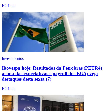
Há 1 dia
Investimentos
Ibovespa hoje: Resultados da Petrobras (PETR4)
acima das expectativas e payroll dos EUA; veja
destaques desta sexta (7)
Há 1 dia