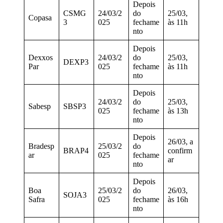
Depois
CSMG
24/03/2
do
25/03,
Copasa
3
025
fechame
às 11h
nto
Depois
Dexxos
24/03/2
do
25/03,
DEXP3
Par
025
fechame
às 11h
nto
Depois
24/03/2
do
25/03,
Sabesp
SBSP3
025
fechame
às 13h
nto
Depois
26/03, a
Bradesp
25/03/2
do
BRAP4
confirm
ar
025
fechame
ar
nto
Depois
Boa
25/03/2
do
26/03,
SOJA3
Safra
025
fechame
às 16h
nto