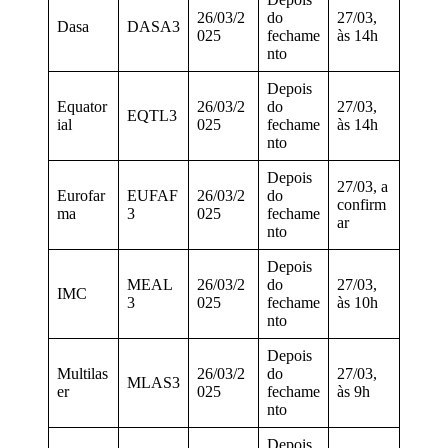
26/03/2
do
27/03,
Dasa
DASA3
025
fechame
às 14h
nto
Depois
Equator
26/03/2
do
27/03,
EQTL3
ial
025
fechame
às 14h
nto
Depois
27/03, a
Eurofar
EUFAF
26/03/2
do
confirm
ma
3
025
fechame
ar
nto
Depois
MEAL
26/03/2
do
27/03,
IMC
3
025
fechame
às 10h
nto
Depois
Multilas
26/03/2
do
27/03,
MLAS3
er
025
fechame
às 9h
nto
Depois