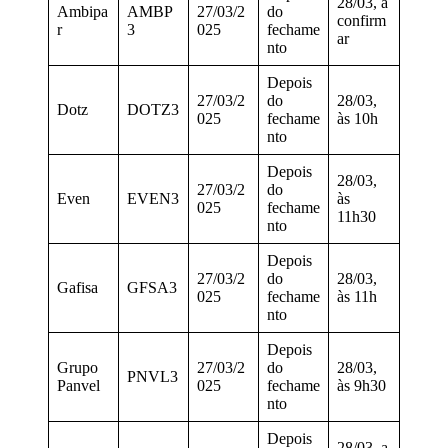
28/03, a
Ambipa
AMBP
27/03/2
do
confirm
r
3
025
fechame
ar
nto
Depois
27/03/2
do
28/03,
Dotz
DOTZ3
025
fechame
às 10h
nto
Depois
28/03,
27/03/2
do
Even
EVEN3
às
025
fechame
11h30
nto
Depois
27/03/2
do
28/03,
Gafisa
GFSA3
025
fechame
às 11h
nto
Depois
Grupo
27/03/2
do
28/03,
PNVL3
Panvel
025
fechame
às 9h30
nto
Depois
28/03, a