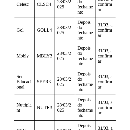
28/03/2
do
Celesc
CLSC4
confirm
025
fechame
ar
nto
Depois
31/03, a
28/03/2
do
Gol
GOLL4
confirm
025
fechame
ar
nto
Depois
31/03, a
28/03/2
do
Mobly
MBLY3
confirm
025
fechame
ar
nto
Depois
Ser
31/03, a
28/03/2
do
Educaci
SEER3
confirm
025
fechame
onal
ar
nto
Depois
31/03, a
Nutripla
28/03/2
do
NUTR3
confirm
nt
025
fechame
ar
nto
Depois
31/03, a