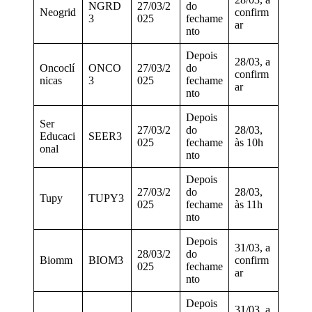
NGRD
27/03/2
do
Neogrid
confirm
3
025
fechame
ar
nto
Depois
28/03, a
Oncoclí
ONCO
27/03/2
do
confirm
nicas
3
025
fechame
ar
nto
Depois
Ser
27/03/2
do
28/03,
Educaci
SEER3
025
fechame
às 10h
onal
nto
Depois
27/03/2
do
28/03,
Tupy
TUPY3
025
fechame
às 11h
nto
Depois
31/03, a
28/03/2
do
Biomm
BIOM3
confirm
025
fechame
ar
nto
Depois
31/03, a