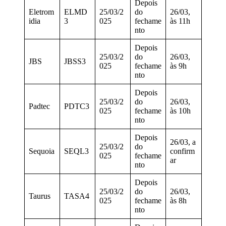
Depois
Eletrom
ELMD
25/03/2
do
26/03,
idia
3
025
fechame
às 11h
nto
Depois
25/03/2
do
26/03,
JBS
JBSS3
025
fechame
às 9h
nto
Depois
25/03/2
do
26/03,
Padtec
PDTC3
025
fechame
às 10h
nto
Depois
26/03, a
25/03/2
do
Sequoia
SEQL3
confirm
025
fechame
ar
nto
Depois
25/03/2
do
26/03,
Taurus
TASA4
025
fechame
às 8h
nto