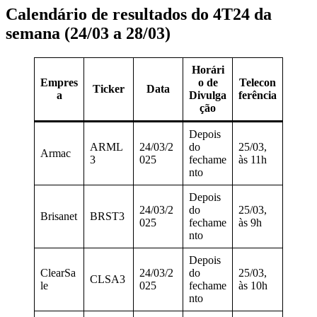
Calendário de resultados do 4T24 da
semana (24/03 a 28/03)
Horári
Empres
o de
Telecon
Ticker
Data
a
Divulga
ferência
ção
Depois
ARML
24/03/2
do
25/03,
Armac
3
025
fechame
às 11h
nto
Depois
24/03/2
do
25/03,
Brisanet
BRST3
025
fechame
às 9h
nto
Depois
ClearSa
24/03/2
do
25/03,
CLSA3
le
025
fechame
às 10h
nto