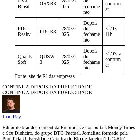
OSX
28/03/2
do
OSXB3
confirm
Brasil
025
fechame
ar
nto
Depois
PDG
28/03/2
do
31/03,
PDGR3
Realty
025
fechame
11h
nto
Depois
31/03, a
Quality
QUSW
28/03/2
do
confirm
Soft
3
025
fechame
ar
nto
Fonte: site de RI das empresas
CONTINUA DEPOIS DA PUBLICIDADE
CONTINUA DEPOIS DA PUBLICIDADE
Juan Rey
Editor de branded content da Empiricus e dos portais Money Times
e Seu Dinheiro, do grupo BTG Pactual. Jornalista formado pela
Pontifícia Universidade Católica do Rio de Janeiro (PUC-Rio).