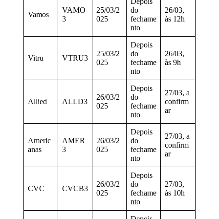
Depois
VAMO
25/03/2
do
26/03,
Vamos
3
025
fechame
às 12h
nto
Depois
25/03/2
do
26/03,
Vitru
VTRU3
025
fechame
às 9h
nto
Depois
27/03, a
26/03/2
do
Allied
ALLD3
confirm
025
fechame
ar
nto
Depois
27/03, a
Americ
AMER
26/03/2
do
confirm
anas
3
025
fechame
ar
nto
Depois
26/03/2
do
27/03,
CVC
CVCB3
025
fechame
às 10h
nto
Depois