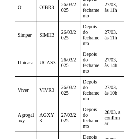
26/03/2
do
27/03,
Oi
OIBR3
025
fechame
às 11h
nto
Depois
26/03/2
do
27/03,
Simpar
SIMH3
025
fechame
às 11h
nto
Depois
26/03/2
do
27/03,
Unicasa
UCAS3
025
fechame
às 14h
nto
Depois
26/03/2
do
27/03,
Viver
VIVR3
025
fechame
às 10h
nto
Depois
28/03, a
Agrogal
AGXY
27/03/2
do
confirm
axy
3
025
fechame
ar
nto
Depois