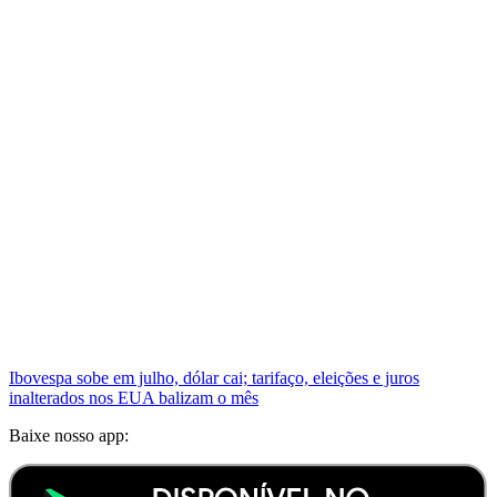
Ibovespa sobe em julho, dólar cai; tarifaço, eleições e juros
inalterados nos EUA balizam o mês
Baixe nosso app: