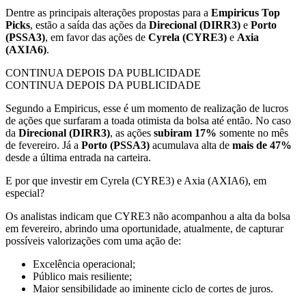
Dentre as principais alterações propostas para a
Empiricus Top
Picks
, estão a saída das ações da
Direcional (DIRR3)
e
Porto
(PSSA3)
, em favor das ações de
Cyrela (CYRE3)
e
Axia
(AXIA6)
.
CONTINUA DEPOIS DA PUBLICIDADE
CONTINUA DEPOIS DA PUBLICIDADE
Segundo a Empiricus, esse é um momento de realização de lucros
de ações que surfaram a toada otimista da bolsa até então. No caso
da
Direcional (DIRR3)
, as ações
subiram 17%
somente no mês
de fevereiro. Já a
Porto (PSSA3)
acumulava alta de
mais de 47%
desde a última entrada na carteira.
E por que investir em Cyrela (CYRE3) e Axia (AXIA6), em
especial?
Os analistas indicam que CYRE3 não acompanhou a alta da bolsa
em fevereiro, abrindo uma oportunidade, atualmente, de capturar
possíveis valorizações com uma ação de:
Excelência operacional;
Público mais resiliente;
Maior sensibilidade ao iminente ciclo de cortes de juros.