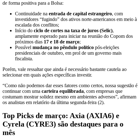
de forma positiva para a Bolsa:
Continuidade na
entrada de capital estrangeiro
, com
investidores “fugindo” dos ativos norte-americanos em meio à
escalada dos conflitos;
Início do
ciclo de cortes na taxa de juros (Selic)
,
amplamente esperado para iniciar na reunião do Copom dos
próximos dias
17 e
18 de março
;
Possível
mudança no pêndulo político
pós-eleições
presidenciais de outubro, em prol de um governo mais
fiscalista.
Porém, vale ressaltar que ainda é necessário bastante cautela ao
selecionar em quais ações específicas investir.
“Como não podemos dar esses fatores como certos, nossa sugestão é
continuar com uma
carteira equilibrada
, com empresas que
costumam mostrar solidez mesmo em ambientes adversos”, afirmam
os analistas em relatório da última segunda-feira (2).
Top Picks de março: Axia (AXIA6) e
Cyrela (CYRE3) são destaques para o
mês