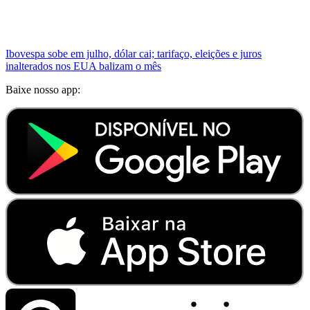
Ibovespa sobe em julho, dólar cai; tarifaço, eleições e juros
inalterados nos EUA balizam o mês
Baixe nosso app: