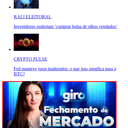
RALI ELEITORAL
Investidores poderiam ‘comprar bolsa de olhos vendados’
CRYPTO PULSE
Fed manteve juros inalterados: o que isso significa para o
BTC?