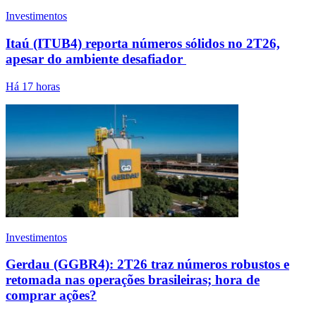
Investimentos
Itaú (ITUB4) reporta números sólidos no 2T26,
apesar do ambiente desafiador
Há 17 horas
Investimentos
Gerdau (GGBR4): 2T26 traz números robustos e
retomada nas operações brasileiras; hora de
comprar ações?