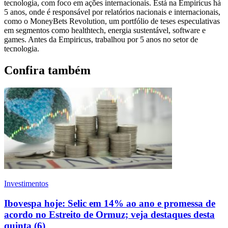
tecnologia, com foco em ações internacionais. Está na Empiricus há
5 anos, onde é responsável por relatórios nacionais e internacionais,
como o MoneyBets Revolution, um portfólio de teses especulativas
em segmentos como healthtech, energia sustentável, software e
games. Antes da Empiricus, trabalhou por 5 anos no setor de
tecnologia.
Confira também
Investimentos
Ibovespa hoje: Selic em 14% ao ano e promessa de
acordo no Estreito de Ormuz; veja destaques desta
quinta (6)