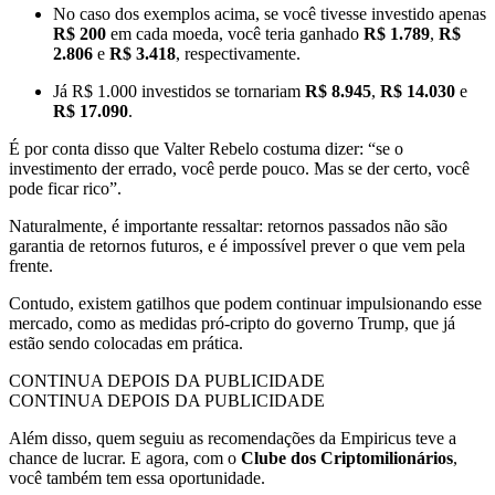
No caso dos exemplos acima, se você tivesse investido apenas
R$ 200
em cada moeda, você teria ganhado
R$ 1.789
,
R$
2.806
e
R$ 3.418
, respectivamente.
Já R$ 1.000 investidos se tornariam
R$ 8.945
,
R$ 14.030
e
R$ 17.090
.
É por conta disso que Valter Rebelo costuma dizer: “se o
investimento der errado, você perde pouco. Mas se der certo, você
pode ficar rico”.
Naturalmente, é importante ressaltar: retornos passados não são
garantia de retornos futuros, e é impossível prever o que vem pela
frente.
Contudo, existem gatilhos que podem continuar impulsionando esse
mercado, como as medidas pró-cripto do governo Trump, que já
estão sendo colocadas em prática.
CONTINUA DEPOIS DA PUBLICIDADE
CONTINUA DEPOIS DA PUBLICIDADE
Além disso, quem seguiu as recomendações da Empiricus teve a
chance de lucrar. E agora, com o
Clube dos Criptomilionários
,
você também tem essa oportunidade.