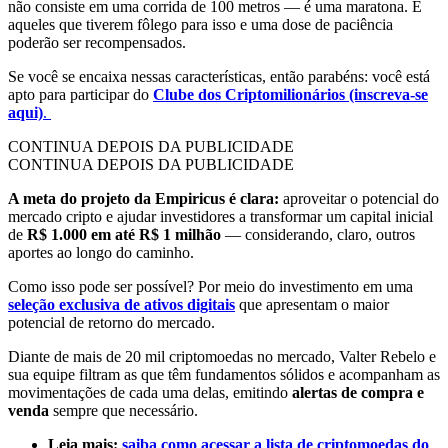
não consiste em uma corrida de 100 metros — é uma maratona. E
aqueles que tiverem fôlego para isso e uma dose de paciência
poderão ser recompensados.
Se você se encaixa nessas características, então parabéns: você está
apto para participar do
Clube dos Criptomilionários (inscreva-se
aqui)
.
CONTINUA DEPOIS DA PUBLICIDADE
CONTINUA DEPOIS DA PUBLICIDADE
A meta do projeto da Empiricus é clara:
aproveitar o potencial do
mercado cripto e ajudar investidores a transformar um capital inicial
de
R$ 1.000 em até R$ 1 milhão
— considerando, claro, outros
aportes ao longo do caminho.
Como isso pode ser possível? Por meio do investimento em uma
seleção exclusiva de ativos digitais
que apresentam o maior
potencial de retorno do mercado.
Diante de mais de 20 mil criptomoedas no mercado, Valter Rebelo e
sua equipe filtram as que têm fundamentos sólidos e acompanham as
movimentações de cada uma delas, emitindo
alertas de compra e
venda
sempre que necessário.
Leia mais:
saiba como acessar a lista de criptomoedas do