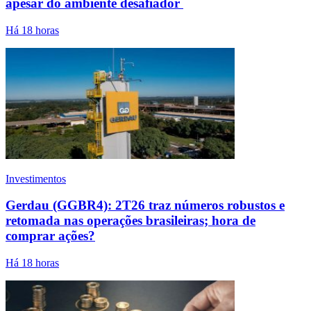
apesar do ambiente desafiador
Há 18 horas
Investimentos
Gerdau (GGBR4): 2T26 traz números robustos e
retomada nas operações brasileiras; hora de
comprar ações?
Há 18 horas