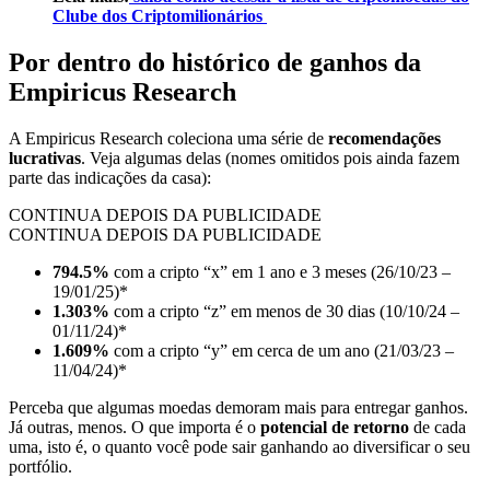
Clube dos Criptomilionários
Por dentro do histórico de ganhos da
Empiricus Research
A Empiricus Research coleciona uma série de
recomendações
lucrativas
. Veja algumas delas (nomes omitidos pois ainda fazem
parte das indicações da casa):
CONTINUA DEPOIS DA PUBLICIDADE
CONTINUA DEPOIS DA PUBLICIDADE
794.5%
com a cripto “x” em 1 ano e 3 meses (26/10/23 –
19/01/25)*
1.303%
com a cripto “z” em menos de 30 dias (10/10/24 –
01/11/24)*
1.609%
com a cripto “y” em cerca de um ano (21/03/23 –
11/04/24)*
Perceba que algumas moedas demoram mais para entregar ganhos.
Já outras, menos. O que importa é o
potencial de retorno
de cada
uma, isto é, o quanto você pode sair ganhando ao diversificar o seu
portfólio.