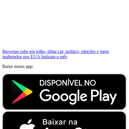
Ibovespa sobe em julho, dólar cai; tarifaço, eleições e juros
inalterados nos EUA balizam o mês
Baixe nosso app: