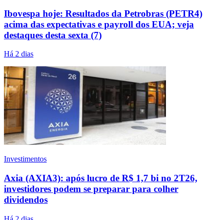
Ibovespa hoje: Resultados da Petrobras (PETR4)
acima das expectativas e payroll dos EUA; veja
destaques desta sexta (7)
Há 2 dias
Investimentos
Axia (AXIA3): após lucro de R$ 1,7 bi no 2T26,
investidores podem se preparar para colher
dividendos
Há 2 dias