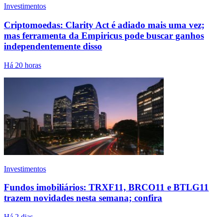
Investimentos
Criptomoedas: Clarity Act é adiado mais uma vez;
mas ferramenta da Empiricus pode buscar ganhos
independentemente disso
Há 20 horas
Investimentos
Fundos imobiliários: TRXF11, BRCO11 e BTLG11
trazem novidades nesta semana; confira
Há 2 dias