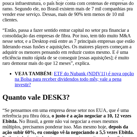
pouca infraestrutura, o país hoje conta com centenas de empresas do
ramo. Segundo ele, no Brasil existem mais de 7 mil companhias pra
vender esse serviço. Dessas, mais de 90% tem menos de 10 mil
clientes.
“Então, passa a fazer sentido entrar capital no setor pra financiar a
consolidação das empresas de fibra. Por isso, tem tido muito M&A
nesse setor, e a Desktop está entre as 7 principais empresas que estão
liderando essas fusões e aquisições. Os maiores players começam a
adquirir os menores pensando em reduzir custos mesmo. E é uma
eficiência muito rápida de se conseguir [essas aquisições]; é muito
raro demorar mais do que 12 meses”, explica.
VEJA TAMBÉM
:
ETF do Nubank (NDIV11) é nova opção
na Bolsa para receber dividendos todo mês; vale a pena
investir?
Quanto vale DESK3?
“Se pensarmos em uma empresa desse setor nos EUA, que é uma
referência pra fibra ótica,
o justo é a ação negociar a 10, 12 vezes
Ebitda.
No Brasil, a gente não vai negociar a esses mesmos
múltiplos, precisamos ponderar isso. Mas mesmo hoje,
depois da
ação subir 60%, eu consigo vê-la negociando a 5,5 vezes Ebitda.