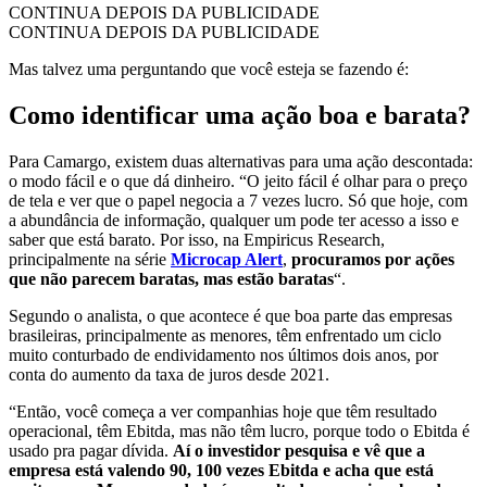
CONTINUA DEPOIS DA PUBLICIDADE
CONTINUA DEPOIS DA PUBLICIDADE
Mas talvez uma perguntando que você esteja se fazendo é:
Como identificar uma ação boa e barata?
Para Camargo, existem duas alternativas para uma ação descontada:
o modo fácil e o que dá dinheiro. “O jeito fácil é olhar para o preço
de tela e ver que o papel negocia a 7 vezes lucro. Só que hoje, com
a abundância de informação, qualquer um pode ter acesso a isso e
saber que está barato. Por isso, na Empiricus Research,
principalmente na série
Microcap Alert
,
procuramos por ações
que não parecem baratas, mas estão baratas
“.
Segundo o analista, o que acontece é que boa parte das empresas
brasileiras, principalmente as menores, têm enfrentado um ciclo
muito conturbado de endividamento nos últimos dois anos, por
conta do aumento da taxa de juros desde 2021.
“Então, você começa a ver companhias hoje que têm resultado
operacional, têm Ebitda, mas não têm lucro, porque todo o Ebitda é
usado pra pagar dívida.
Aí o investidor pesquisa e vê que a
empresa está valendo 90, 100 vezes Ebitda e acha que está