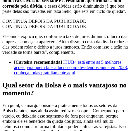
muito cara. Mas na verdade é o resultado operacional sendo
corroído pela dívida
, e essas dívidas estão diminuindo já que boa
parte delas são travadas em taxa Selic, que está em ciclo de queda”.
CONTINUA DEPOIS DA PUBLICIDADE
CONTINUA DEPOIS DA PUBLICIDADE
Ele ainda explica que, conforme a taxa de juros diminui, o lucro das
empresas começa a aparecer. “Além disso, o custo da dívida reduz e
elas podem rolar o débito a juros menores. Então com isso a ação na
verdade se torna barata”, complementa.
[Carteira recomendada]
ITUB4 está entre as 5 melhores
ações para quem busca lucrar com dividendos ainda em 2023;
conheça todas gratuitamente aqui
Qual setor da Bolsa é o mais vantajoso no
momento?
Em geral, Camargo considera praticamente todos os setores da
Bolsa baratos, mas ainda assim reduz o escopo: “Começando pelo
varejo, eu deixaria esse segmento de fora por enquanto, porque
embora ele se beneficie da queda dos juros, ainda está muito
nebuloso como a reforma tributária poderia afetar as varejistas. Isso