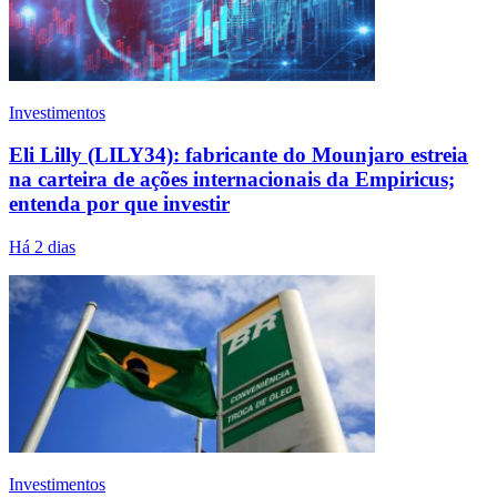
Investimentos
Eli Lilly (LILY34): fabricante do Mounjaro estreia
na carteira de ações internacionais da Empiricus;
entenda por que investir
Há 2 dias
Investimentos