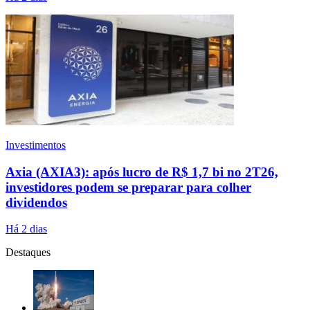
Investimentos
Axia (AXIA3): após lucro de R$ 1,7 bi no 2T26,
investidores podem se preparar para colher
dividendos
Há 2 dias
Destaques