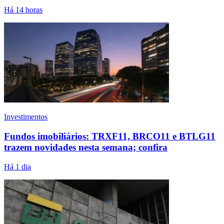
Há 14 horas
Investimentos
Fundos imobiliários: TRXF11, BRCO11 e BTLG11
trazem novidades nesta semana; confira
Há 1 dia