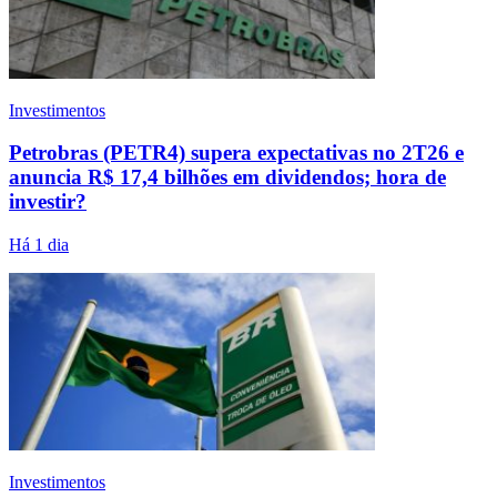
Investimentos
Petrobras (PETR4) supera expectativas no 2T26 e
anuncia R$ 17,4 bilhões em dividendos; hora de
investir?
Há 1 dia
Investimentos