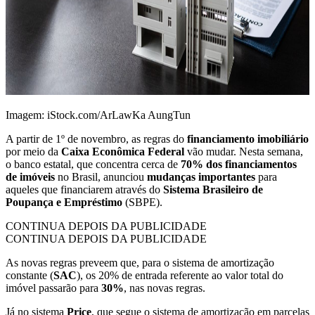
Imagem: iStock.com/ArLawKa AungTun
A partir de 1º de novembro, as regras do
financiamento imobiliário
por meio da
Caixa Econômica Federal
vão mudar. Nesta semana,
o banco estatal, que concentra cerca de
70% dos financiamentos
de imóveis
no Brasil, anunciou
mudanças importantes
para
aqueles que financiarem através do
Sistema Brasileiro de
Poupança e Empréstimo
(SBPE).
CONTINUA DEPOIS DA PUBLICIDADE
CONTINUA DEPOIS DA PUBLICIDADE
As novas regras preveem que, para o sistema de amortização
constante (
SAC
), os 20% de entrada referente ao valor total do
imóvel passarão para
30%
, nas novas regras.
Já no sistema
Price
, que segue o sistema de amortização em parcelas