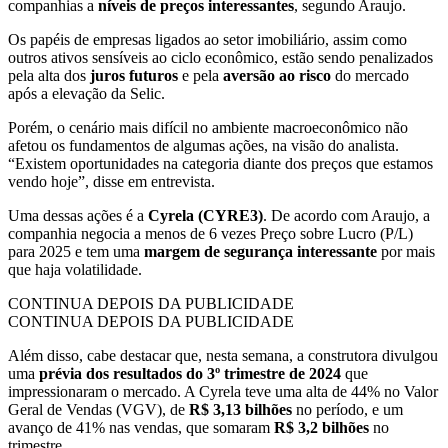
companhias a
níveis de preços interessantes
, segundo Araujo.
Os papéis de empresas ligados ao setor imobiliário, assim como
outros ativos sensíveis ao ciclo econômico, estão sendo penalizados
pela alta dos
juros futuros
e pela
aversão ao risco
do mercado
após a elevação da Selic.
Porém, o cenário mais difícil no ambiente macroeconômico não
afetou os fundamentos de algumas ações, na visão do analista.
“Existem oportunidades na categoria diante dos preços que estamos
vendo hoje”, disse em entrevista.
Uma dessas ações é a
Cyrela (CYRE3)
. De acordo com Araujo, a
companhia negocia a menos de 6 vezes Preço sobre Lucro (P/L)
para 2025 e tem uma
margem de segurança interessante
por mais
que haja volatilidade.
CONTINUA DEPOIS DA PUBLICIDADE
CONTINUA DEPOIS DA PUBLICIDADE
Além disso, cabe destacar que, nesta semana, a construtora divulgou
uma
prévia dos resultados do 3º trimestre de 2024
que
impressionaram o mercado. A Cyrela teve uma alta de 44% no Valor
Geral de Vendas (VGV), de
R$ 3,13 bilhões
no período, e um
avanço de 41% nas vendas, que somaram
R$ 3,2 bilhões
no
trimestre.