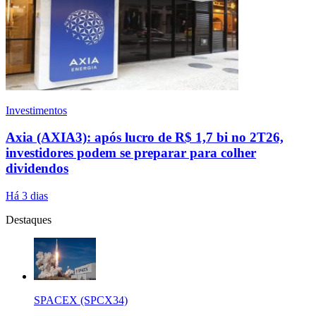
Investimentos
Axia (AXIA3): após lucro de R$ 1,7 bi no 2T26,
investidores podem se preparar para colher
dividendos
Há 3 dias
Destaques
SPACEX (SPCX34)