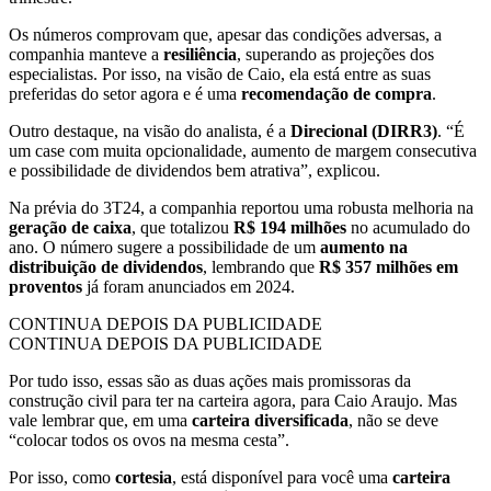
Os números comprovam que, apesar das condições adversas, a
companhia manteve a
resiliência
, superando as projeções dos
especialistas. Por isso, na visão de Caio, ela está entre as suas
preferidas do setor agora e é uma
recomendação de compra
.
Outro destaque, na visão do analista, é a
Direcional (DIRR3)
. “É
um case com muita opcionalidade, aumento de margem consecutiva
e possibilidade de dividendos bem atrativa”, explicou.
Na prévia do 3T24, a companhia reportou uma robusta melhoria na
geração de caixa
, que totalizou
R$ 194 milhões
no acumulado do
ano. O número sugere a possibilidade de um
aumento na
distribuição de
dividendos
, lembrando que
R$ 357 milhões em
proventos
já foram anunciados em 2024.
CONTINUA DEPOIS DA PUBLICIDADE
CONTINUA DEPOIS DA PUBLICIDADE
Por tudo isso, essas são as duas ações mais promissoras da
construção civil para ter na carteira agora, para Caio Araujo. Mas
vale lembrar que, em uma
carteira diversificada
, não se deve
“colocar todos os ovos na mesma cesta”.
Por isso, como
cortesia
, está disponível para você uma
carteira