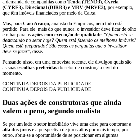
a demanda de companhias como
Tenda (TEND3)
,
Cyrela
(CYRE3)
,
Direcional (DIRR3)
e
MRV (MRVE3)
, por exemplo,
que têm imóveis financiados por meio da Caixa.
Mas, para
Caio Araujo
, analista da Empiricus, nem tudo está
perdido. Para ele, mais do que nunca, o investidor deve ficar de olho
e olhar para as
ações com execução de qualidade
. “
Quem está se
destacando no setor hoje? Quem está fazendo os melhores Imóveis?
Quem está preparado? São essas as perguntas que o investidor
deve se fazer
”, disse.
Pensando nisso, em uma entrevista recente, ele divulgou quais são
as suas
escolhas preferidas
do setor de construção civil do
momento.
CONTINUA DEPOIS DA PUBLICIDADE
CONTINUA DEPOIS DA PUBLICIDADE
Duas ações de construtoras que ainda
valem a pena, segundo analista
Se por um lado o setor imobiliário vive uma crise para contornar a
alta dos juros
e a perspectiva de juros altos por mais tempo, por
outro, abriu-se a oportunidade de se posicionar em algumas