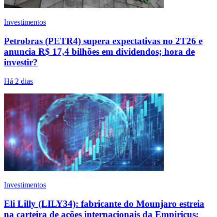
Investimentos
Petrobras (PETR4) supera expectativas no 2T26 e
anuncia R$ 17,4 bilhões em dividendos; hora de
investir?
Há 2 dias
Investimentos
Eli Lilly (LILY34): fabricante do Mounjaro estreia
na carteira de ações internacionais da Empiricus;