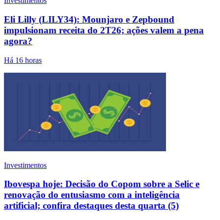
Investimentos
Eli Lilly (LILY34): Mounjaro e Zepbound
impulsionam receita do 2T26; ações valem a pena
agora?
Há 16 horas
Investimentos
Ibovespa hoje: Decisão do Copom sobre a Selic e
renovação do entusiasmo com a inteligência
artificial; confira destaques desta quarta (5)