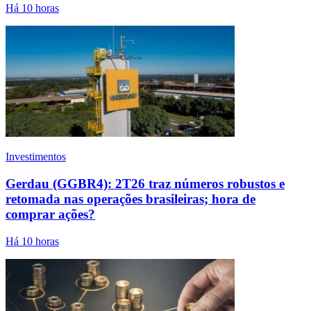
Há 10 horas
Investimentos
Gerdau (GGBR4): 2T26 traz números robustos e
retomada nas operações brasileiras; hora de
comprar ações?
Há 10 horas