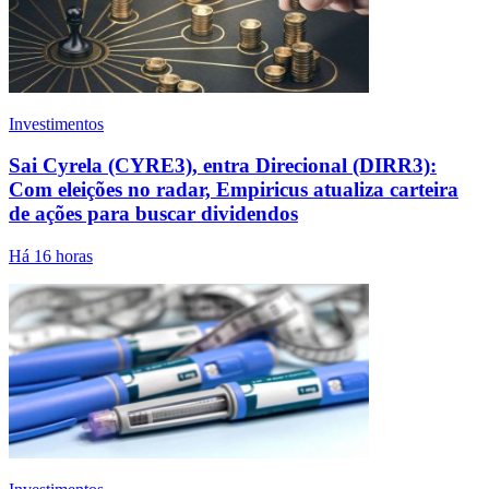
Investimentos
Sai Cyrela (CYRE3), entra Direcional (DIRR3):
Com eleições no radar, Empiricus atualiza carteira
de ações para buscar dividendos
Há 16 horas