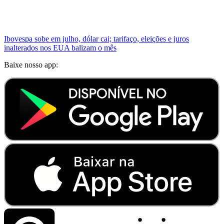
Ibovespa sobe em julho, dólar cai; tarifaço, eleições e juros
inalterados nos EUA balizam o mês
Baixe nosso app: