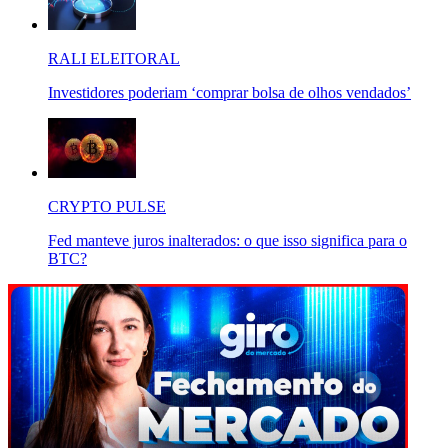
RALI ELEITORAL
Investidores poderiam ‘comprar bolsa de olhos vendados’
CRYPTO PULSE
Fed manteve juros inalterados: o que isso significa para o
BTC?