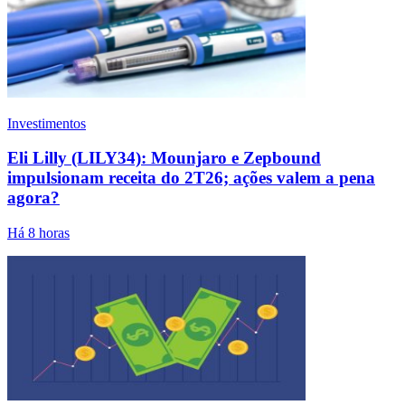
Investimentos
Eli Lilly (LILY34): Mounjaro e Zepbound
impulsionam receita do 2T26; ações valem a pena
agora?
Há 8 horas