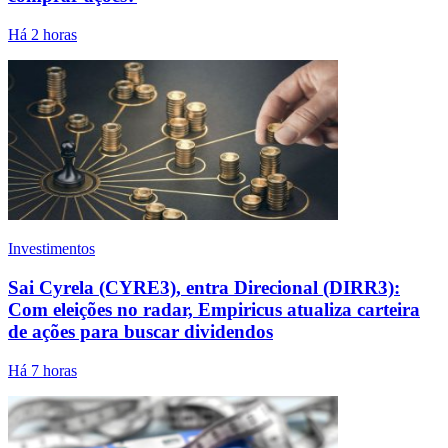
Há 2 horas
Investimentos
Sai Cyrela (CYRE3), entra Direcional (DIRR3):
Com eleições no radar, Empiricus atualiza carteira
de ações para buscar dividendos
Há 7 horas