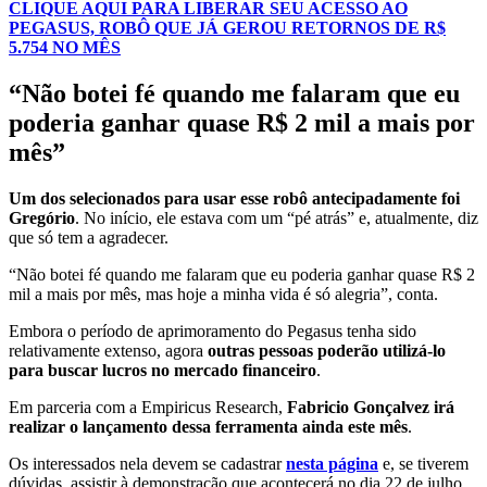
CLIQUE AQUI PARA LIBERAR SEU ACESSO AO
PEGASUS, ROBÔ QUE JÁ GEROU RETORNOS DE R$
5.754 NO MÊS
“Não botei fé quando me falaram que eu
poderia ganhar quase R$ 2 mil a mais por
mês”
Um dos selecionados para usar esse robô antecipadamente foi
Gregório
. No início, ele estava com um “pé atrás” e, atualmente, diz
que só tem a agradecer.
“Não botei fé quando me falaram que eu poderia ganhar quase R$ 2
mil a mais por mês, mas hoje a minha vida é só alegria”, conta.
Embora o período de aprimoramento do Pegasus tenha sido
relativamente extenso, agora
outras pessoas poderão utilizá-lo
para buscar lucros no mercado financeiro
.
Em parceria com a Empiricus Research,
Fabricio Gonçalvez irá
realizar o lançamento dessa ferramenta ainda este mês
.
Os interessados nela devem se cadastrar
nesta página
e, se tiverem
dúvidas, assistir à demonstração que acontecerá no dia 22 de julho