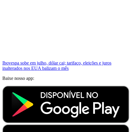
Ibovespa sobe em julho, dólar cai; tarifaço, eleições e juros
inalterados nos EUA balizam o mês
Baixe nosso app: