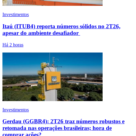
Investimentos
Itaú (ITUB4) reporta números sólidos no 2T26,
apesar do ambiente desafiador
Há 2 horas
Investimentos
Gerdau (GGBR4): 2T26 traz números robustos e
retomada nas operações brasileiras; hora de
comprar ações?