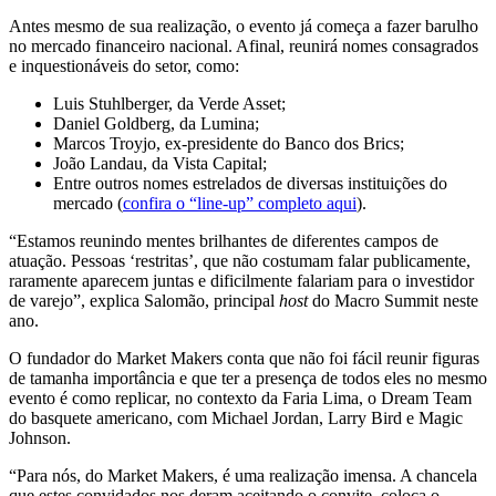
Antes mesmo de sua realização, o evento já começa a fazer barulho
no mercado financeiro nacional. Afinal, reunirá nomes consagrados
e inquestionáveis do setor, como:
Luis Stuhlberger, da Verde Asset;
Daniel Goldberg, da Lumina;
Marcos Troyjo, ex-presidente do Banco dos Brics;
João Landau, da Vista Capital;
Entre outros nomes estrelados de diversas instituições do
mercado (
confira o “line-up” completo aqui
).
“Estamos reunindo mentes brilhantes de diferentes campos de
atuação. Pessoas ‘restritas’, que não costumam falar publicamente,
raramente aparecem juntas e dificilmente falariam para o investidor
de varejo”, explica Salomão, principal
host
do Macro Summit neste
ano.
O fundador do Market Makers conta que não foi fácil reunir figuras
de tamanha importância e que ter a presença de todos eles no mesmo
evento é como replicar, no contexto da Faria Lima, o Dream Team
do basquete americano, com Michael Jordan, Larry Bird e Magic
Johnson.
“Para nós, do Market Makers, é uma realização imensa. A chancela
que estes convidados nos deram aceitando o convite coloca o