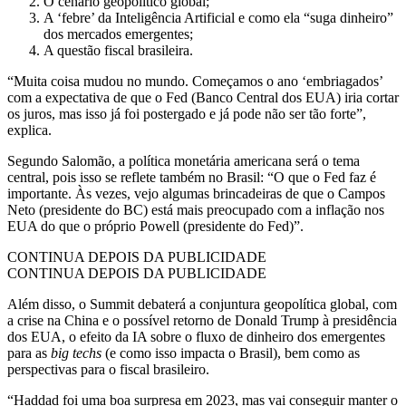
O cenário geopolítico global;
A ‘febre’ da Inteligência Artificial e como ela “suga dinheiro”
dos mercados emergentes;
A questão fiscal brasileira.
“Muita coisa mudou no mundo. Começamos o ano ‘embriagados’
com a expectativa de que o Fed (Banco Central dos EUA) iria cortar
os juros, mas isso já foi postergado e já pode não ser tão forte”,
explica.
Segundo Salomão, a política monetária americana será o tema
central, pois isso se reflete também no Brasil: “O que o Fed faz é
importante. Às vezes, vejo algumas brincadeiras de que o Campos
Neto (presidente do BC) está mais preocupado com a inflação nos
EUA do que o próprio Powell (presidente do Fed)”.
CONTINUA DEPOIS DA PUBLICIDADE
CONTINUA DEPOIS DA PUBLICIDADE
Além disso, o Summit debaterá a conjuntura geopolítica global, com
a crise na China e o possível retorno de Donald Trump à presidência
dos EUA, o efeito da IA sobre o fluxo de dinheiro dos emergentes
para as
big techs
(e como isso impacta o Brasil), bem como as
perspectivas para o fiscal brasileiro.
“Haddad foi uma boa surpresa em 2023, mas vai conseguir manter o