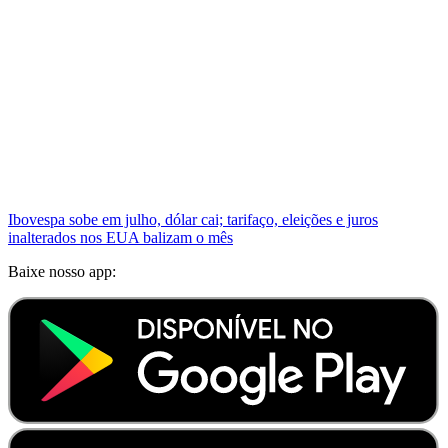
Ibovespa sobe em julho, dólar cai; tarifaço, eleições e juros
inalterados nos EUA balizam o mês
Baixe nosso app: