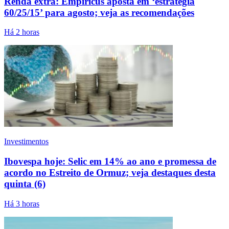
Renda extra: Empiricus aposta em ‘estratégia
60/25/15’ para agosto; veja as recomendações
Há 2 horas
Investimentos
Ibovespa hoje: Selic em 14% ao ano e promessa de
acordo no Estreito de Ormuz; veja destaques desta
quinta (6)
Há 3 horas