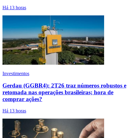
Há 13 horas
Investimentos
Gerdau (GGBR4): 2T26 traz números robustos e
retomada nas operações brasileiras; hora de
comprar ações?
Há 13 horas