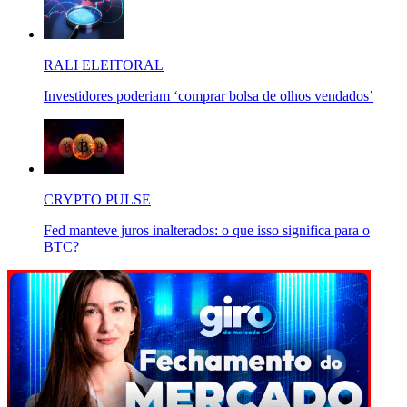
RALI ELEITORAL
Investidores poderiam ‘comprar bolsa de olhos vendados’
CRYPTO PULSE
Fed manteve juros inalterados: o que isso significa para o
BTC?