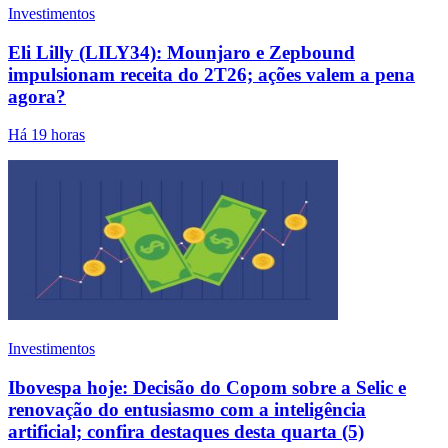
Investimentos
Eli Lilly (LILY34): Mounjaro e Zepbound
impulsionam receita do 2T26; ações valem a pena
agora?
Há 19 horas
Investimentos
Ibovespa hoje: Decisão do Copom sobre a Selic e
renovação do entusiasmo com a inteligência
artificial; confira destaques desta quarta (5)