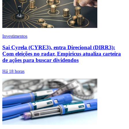
Investimentos
Sai Cyrela (CYRE3), entra Direcional (DIRR3):
Com eleições no radar, Empiricus atualiza carteira
de ações para buscar dividendos
Há 18 horas