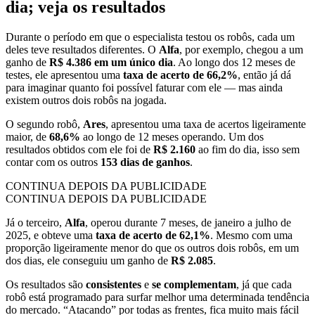
dia; veja os resultados
Durante o período em que o especialista testou os robôs, cada um
deles teve resultados diferentes. O
Alfa
, por exemplo, chegou a um
ganho de
R$ 4.386 em um único dia
. Ao longo dos 12 meses de
testes, ele apresentou uma
taxa de acerto de 66,2%
, então já dá
para imaginar quanto foi possível faturar com ele — mas ainda
existem outros dois robôs na jogada.
O segundo robô,
Ares
, apresentou uma taxa de acertos ligeiramente
maior, de
68,6%
ao longo de 12 meses operando. Um dos
resultados obtidos com ele foi de
R$ 2.160
ao fim do dia, isso sem
contar com os outros
153 dias de ganhos
.
CONTINUA DEPOIS DA PUBLICIDADE
CONTINUA DEPOIS DA PUBLICIDADE
Já o terceiro,
Alfa
, operou durante 7 meses, de janeiro a julho de
2025, e obteve uma
taxa de acerto de 62,1%
. Mesmo com uma
proporção ligeiramente menor do que os outros dois robôs, em um
dos dias, ele conseguiu um ganho de
R$ 2.085
.
Os resultados são
consistentes
e
se complementam
, já que cada
robô está programado para surfar melhor uma determinada tendência
do mercado. “Atacando” por todas as frentes, fica muito mais fácil