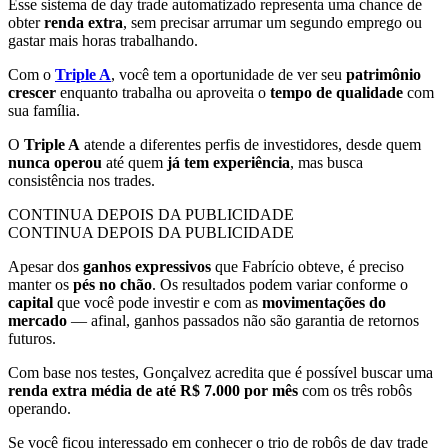
Esse sistema de day trade automatizado representa uma chance de
obter
renda extra
, sem precisar arrumar um segundo emprego ou
gastar mais horas trabalhando.
Com o
Triple A
, você tem a oportunidade de ver seu
patrimônio
crescer
enquanto trabalha ou aproveita o
tempo de qualidade
com
sua família.
O
Triple A
atende a diferentes perfis de investidores, desde quem
nunca operou
até quem
já tem experiência
, mas busca
consistência nos trades.
CONTINUA DEPOIS DA PUBLICIDADE
CONTINUA DEPOIS DA PUBLICIDADE
Apesar dos
ganhos expressivos
que Fabrício obteve, é preciso
manter os
pés no chão
. Os resultados podem variar conforme o
capital
que você pode investir e com as
movimentações do
mercado
— afinal, ganhos passados não são garantia de retornos
futuros.
Com base nos testes, Gonçalvez acredita que é possível buscar uma
renda extra média de até R$ 7.000 por mês
com os três robôs
operando.
Se você ficou interessado em conhecer o trio de robôs de day trade