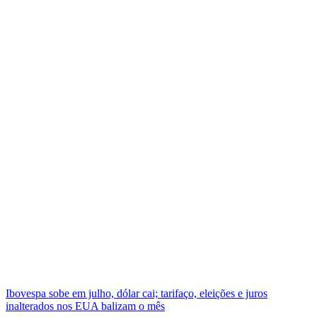
Ibovespa sobe em julho, dólar cai; tarifaço, eleições e juros
inalterados nos EUA balizam o mês