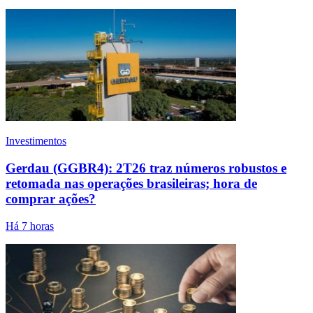
Investimentos
Gerdau (GGBR4): 2T26 traz números robustos e
retomada nas operações brasileiras; hora de
comprar ações?
Há 7 horas