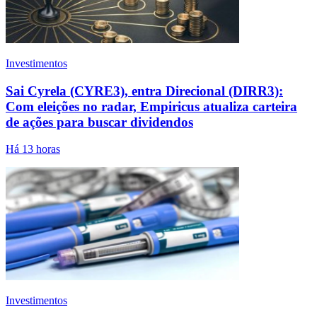
Investimentos
Sai Cyrela (CYRE3), entra Direcional (DIRR3):
Com eleições no radar, Empiricus atualiza carteira
de ações para buscar dividendos
Há 13 horas
Investimentos