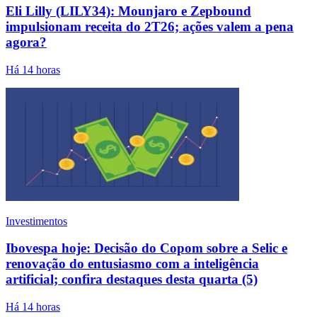
Eli Lilly (LILY34): Mounjaro e Zepbound
impulsionam receita do 2T26; ações valem a pena
agora?
Há 14 horas
Investimentos
Ibovespa hoje: Decisão do Copom sobre a Selic e
renovação do entusiasmo com a inteligência
artificial; confira destaques desta quarta (5)
Há 14 horas