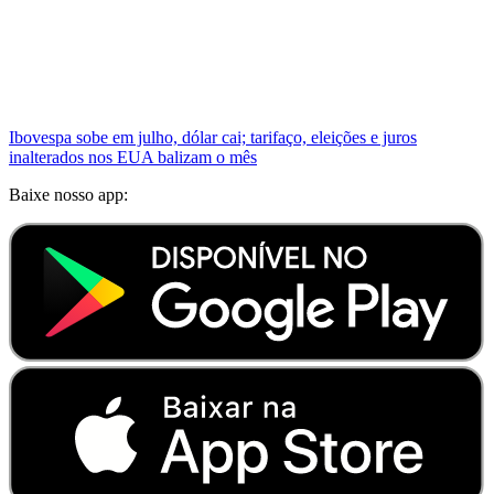
Ibovespa sobe em julho, dólar cai; tarifaço, eleições e juros
inalterados nos EUA balizam o mês
Baixe nosso app: