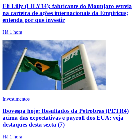
Eli Lilly (LILY34): fabricante do Mounjaro estreia
na carteira de ações internacionais da Empiricus;
entenda por que investir
Há 1 hora
Investimentos
Ibovespa hoje: Resultados da Petrobras (PETR4)
acima das expectativas e payroll dos EUA; veja
destaques desta sexta (7)
Há 1 hora