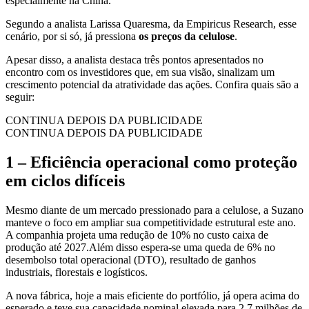
especialmente na China.
Segundo a analista Larissa Quaresma, da Empiricus Research, esse
cenário, por si só, já pressiona
os preços da celulose
.
Apesar disso, a analista destaca três pontos apresentados no
encontro com os investidores que, em sua visão, sinalizam um
crescimento potencial da atratividade das ações. Confira quais são a
seguir:
CONTINUA DEPOIS DA PUBLICIDADE
CONTINUA DEPOIS DA PUBLICIDADE
1 – Eficiência operacional como proteção
em ciclos difíceis
Mesmo diante de um mercado pressionado para a celulose, a Suzano
manteve o foco em ampliar sua competitividade estrutural este ano.
A companhia projeta uma redução de 10% no custo caixa de
produção até 2027.Além disso espera-se uma queda de 6% no
desembolso total operacional (DTO), resultado de ganhos
industriais, florestais e logísticos.
A nova fábrica, hoje a mais eficiente do portfólio, já opera acima do
esperado e teve sua capacidade nominal elevada para 2,7 milhões de