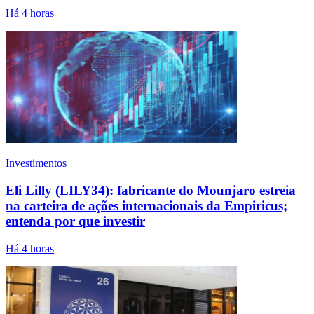
Há 4 horas
Investimentos
Eli Lilly (LILY34): fabricante do Mounjaro estreia
na carteira de ações internacionais da Empiricus;
entenda por que investir
Há 4 horas