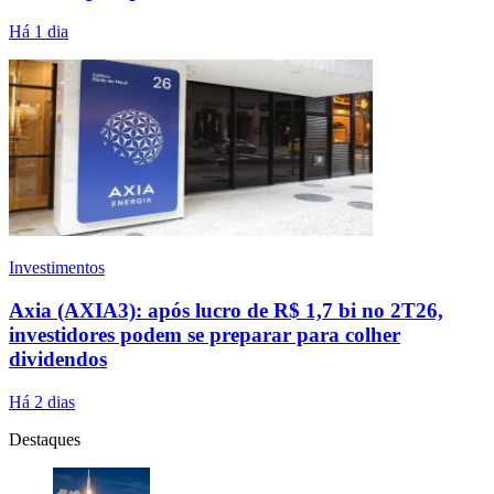
Há 1 dia
Investimentos
Axia (AXIA3): após lucro de R$ 1,7 bi no 2T26,
investidores podem se preparar para colher
dividendos
Há 2 dias
Destaques