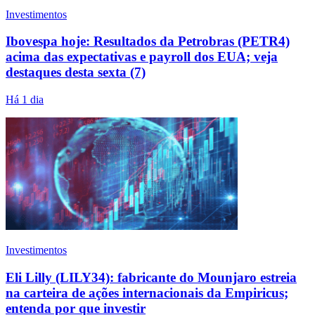
Investimentos
Ibovespa hoje: Resultados da Petrobras (PETR4)
acima das expectativas e payroll dos EUA; veja
destaques desta sexta (7)
Há 1 dia
Investimentos
Eli Lilly (LILY34): fabricante do Mounjaro estreia
na carteira de ações internacionais da Empiricus;
entenda por que investir