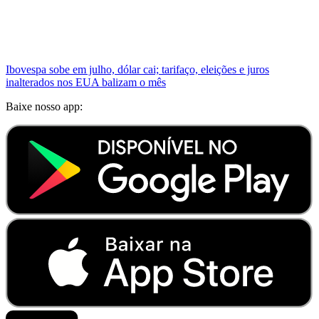
Ibovespa sobe em julho, dólar cai; tarifaço, eleições e juros
inalterados nos EUA balizam o mês
Baixe nosso app: