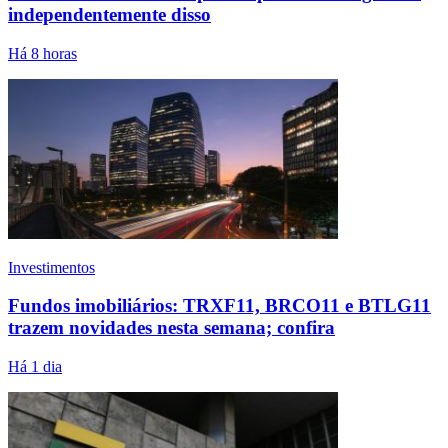
independentemente disso
Há 8 horas
Investimentos
Fundos imobiliários: TRXF11, BRCO11 e BTLG11
trazem novidades nesta semana; confira
Há 1 dia