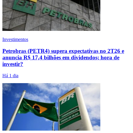
Investimentos
Petrobras (PETR4) supera expectativas no 2T26 e
anuncia R$ 17,4 bilhões em dividendos; hora de
investir?
Há 1 dia