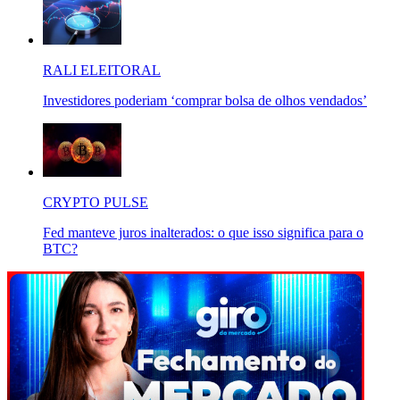
RALI ELEITORAL
Investidores poderiam ‘comprar bolsa de olhos vendados’
CRYPTO PULSE
Fed manteve juros inalterados: o que isso significa para o
BTC?