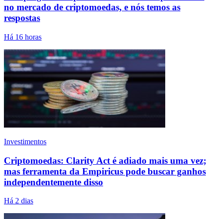
no mercado de criptomoedas, e nós temos as
respostas
Há 16 horas
Investimentos
Criptomoedas: Clarity Act é adiado mais uma vez;
mas ferramenta da Empiricus pode buscar ganhos
independentemente disso
Há 2 dias