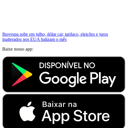
Ibovespa sobe em julho, dólar cai; tarifaço, eleições e juros
inalterados nos EUA balizam o mês
Baixe nosso app: