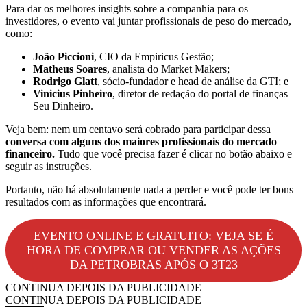
Para dar os melhores insights sobre a companhia para os
investidores, o evento vai juntar profissionais de peso do mercado,
como:
João Piccioni
, CIO da Empiricus Gestão;
Matheus Soares
, analista do Market Makers;
Rodrigo Glatt
, sócio-fundador e head de análise da GTI; e
Vinicius Pinheiro
, diretor de redação do portal de finanças
Seu Dinheiro.
Veja bem: nem um centavo será cobrado para participar dessa
conversa com alguns dos maiores profissionais do mercado
financeiro.
Tudo que você precisa fazer é clicar no botão abaixo e
seguir as instruções.
Portanto, não há absolutamente nada a perder e você pode ter bons
resultados com as informações que encontrará.
EVENTO ONLINE E GRATUITO: VEJA SE É
HORA DE COMPRAR OU VENDER AS AÇÕES
DA PETROBRAS APÓS O 3T23
CONTINUA DEPOIS DA PUBLICIDADE
CONTINUA DEPOIS DA PUBLICIDADE