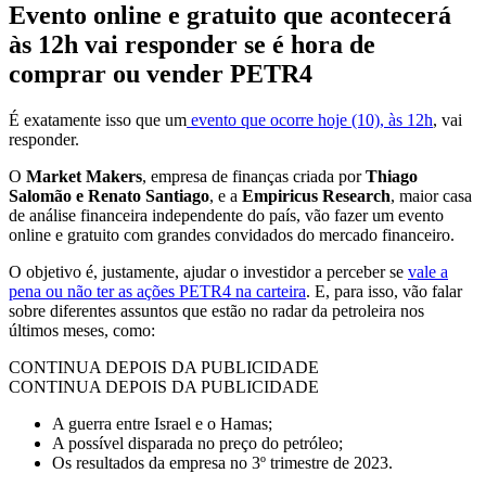
Evento online e gratuito que acontecerá
às 12h vai responder se é hora de
comprar ou vender PETR4
É exatamente isso que um
evento que ocorre hoje (10), às 12h
, vai
responder.
O
Market Makers
, empresa de finanças criada por
Thiago
Salomão e Renato Santiago
, e a
Empiricus Research
, maior casa
de análise financeira independente do país, vão fazer um evento
online e gratuito com grandes convidados do mercado financeiro.
O objetivo é, justamente, ajudar o investidor a perceber se
vale a
pena ou não ter as ações PETR4 na carteira
. E, para isso, vão falar
sobre diferentes assuntos que estão no radar da petroleira nos
últimos meses, como:
CONTINUA DEPOIS DA PUBLICIDADE
CONTINUA DEPOIS DA PUBLICIDADE
A guerra entre Israel e o Hamas;
A possível disparada no preço do petróleo;
Os resultados da empresa no 3º trimestre de 2023.