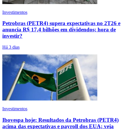
Investimentos
Petrobras (PETR4) supera expectativas no 2T26 e
anuncia R$ 17,4 bilhões em dividendos; hora de
investir?
Há 3 dias
Investimentos
Ibovespa hoje: Resultados da Petrobras (PETR4)
acima das expectativas e payroll dos EUA; veja