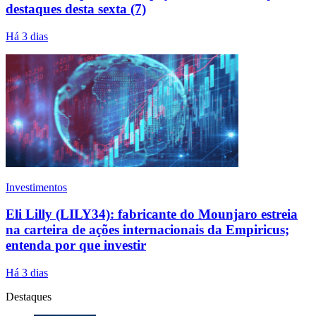
destaques desta sexta (7)
Há 3 dias
Investimentos
Eli Lilly (LILY34): fabricante do Mounjaro estreia
na carteira de ações internacionais da Empiricus;
entenda por que investir
Há 3 dias
Destaques