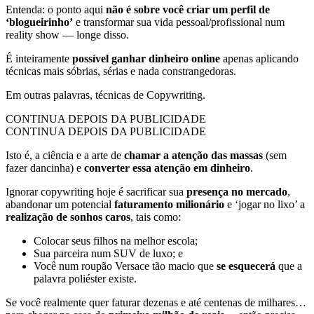
Entenda: o ponto aqui
não é sobre você criar um perfil de
‘blogueirinho’
e transformar sua vida pessoal/profissional num
reality show — longe disso.
É inteiramente
possível
ganhar dinheiro
online
apenas aplicando
técnicas mais sóbrias, sérias e nada constrangedoras.
Em outras palavras, técnicas de Copywriting.
CONTINUA DEPOIS DA PUBLICIDADE
CONTINUA DEPOIS DA PUBLICIDADE
Isto é, a ciência e a arte de
chamar a atenção das massas
(sem
fazer dancinha) e
converter essa atenção em dinheiro
.
Ignorar copywriting hoje é sacrificar sua
presença no mercado
,
abandonar um potencial
faturamento milionário
e ‘jogar no lixo’ a
realização de sonhos caros
, tais como:
Colocar seus filhos na melhor escola;
Sua parceira num SUV de luxo; e
Você num roupão Versace tão macio que
se esquecerá
que a
palavra poliéster existe.
Se você realmente quer faturar dezenas e até centenas de milhares…