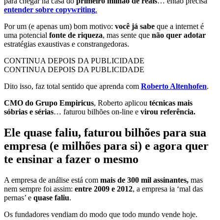
para chegar na casa do
primeiro milhão de reais
… então precisa
entender sobre copywriting
.
Por um (e apenas um) bom motivo:
você já sabe
que a internet é
uma potencial
fonte de riqueza
, mas sente que
não quer adotar
estratégias exaustivas e constrangedoras.
CONTINUA DEPOIS DA PUBLICIDADE
CONTINUA DEPOIS DA PUBLICIDADE
Dito isso, faz total sentido que aprenda com
Roberto Altenhofen
.
CMO do Grupo Empiricus
, Roberto aplicou
técnicas mais
sóbrias e sérias
… faturou bilhões on-line e
virou referência.
Ele quase faliu, faturou bilhões para sua
empresa (e milhões para si) e agora quer
te ensinar a fazer o mesmo
A empresa de análise está com
mais de 300 mil assinantes,
mas
nem sempre foi assim:
entre 2009 e 2012
, a empresa ia ‘mal das
pernas’ e
quase faliu
.
Os fundadores vendiam do modo que todo mundo vende hoje.