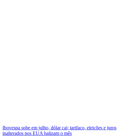
Ibovespa sobe em julho, dólar cai; tarifaço, eleições e juros
inalterados nos EUA balizam o mês