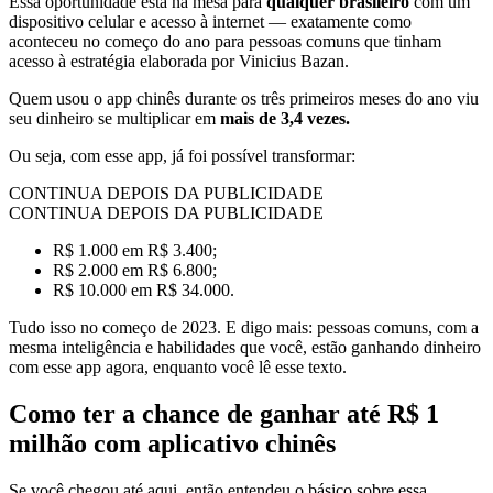
Essa oportunidade está na mesa para
qualquer brasileiro
com um
dispositivo celular e acesso à internet — exatamente como
aconteceu no começo do ano para pessoas comuns que tinham
acesso à estratégia elaborada por Vinicius Bazan.
Quem usou o app chinês durante os três primeiros meses do ano viu
seu dinheiro se multiplicar em
mais de 3,4 vezes.
Ou seja, com esse app, já foi possível transformar:
CONTINUA DEPOIS DA PUBLICIDADE
CONTINUA DEPOIS DA PUBLICIDADE
R$ 1.000 em R$ 3.400;
R$ 2.000 em R$ 6.800;
R$ 10.000 em R$ 34.000.
Tudo isso no começo de 2023. E digo mais: pessoas comuns, com a
mesma inteligência e habilidades que você, estão ganhando dinheiro
com esse app agora, enquanto você lê esse texto.
Como ter a chance de ganhar até R$ 1
milhão com aplicativo chinês
Se você chegou até aqui, então entendeu o básico sobre essa