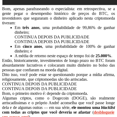
Bom, apenas parafraseando o especialista: em retrospectiva, se a
gente pegar o desempenho histórico de preços do BTC, os
investidores que seguraram o dinheiro aplicado nesta criptomoeda
tiveram:
Em
três anos
, uma probabilidade de 99,86% de ganhar
dinheiro;
CONTINUA DEPOIS DA PUBLICIDADE
CONTINUA DEPOIS DA PUBLICIDADE
Em
cinco anos
, uma probabilidade de 100% de ganhar
dinheiro; e
A média de retorno neste espaço de tempo foi de
25.000%
.
Então, historicamente, investimentos de longo prazo no BTC foram
absurdamente lucrativos e colocaram muito dinheiro no bolso das
pessoas que confiaram na moeda digital.
Dito isso, você pode estar se questionando porque a mídia afirma,
religiosamente, que criptomoedas são tão arriscadas.
CONTINUA DEPOIS DA PUBLICIDADE
CONTINUA DEPOIS DA PUBLICIDADE
Bom, o primeiro motivo é: depende da criptomoeda.
Algumas criptos, como o Dogecoin (DOGE), são realmente
arriscadíssimas e o próprio André aconselha que você passe longe
dela e de algumas outras — em sua série,
ele montou uma
blacklist
com todas as criptos que você deveria se afastar
(
desbloqueie
seu acesso aqui
).