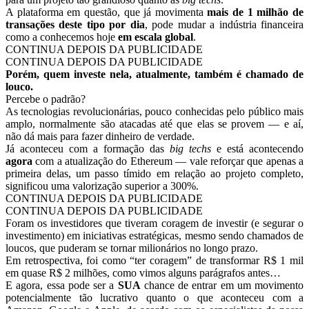
A plataforma em questão, que já movimenta
mais de 1 milhão de
transações deste tipo por dia
, pode mudar a indústria financeira
como a conhecemos hoje
em escala global
.
CONTINUA DEPOIS DA PUBLICIDADE
CONTINUA DEPOIS DA PUBLICIDADE
Porém, quem investe nela, atualmente, também é chamado de
louco.
Percebe o padrão?
As tecnologias revolucionárias, pouco conhecidas pelo público mais
amplo, normalmente são atacadas até que elas se provem — e aí,
não dá mais para fazer dinheiro de verdade.
Já aconteceu com a formação das
big techs
e está acontecendo
agora
com a atualização do Ethereum — vale reforçar que apenas a
primeira delas, um passo tímido em relação ao projeto completo,
significou uma valorização superior a 300%.
CONTINUA DEPOIS DA PUBLICIDADE
CONTINUA DEPOIS DA PUBLICIDADE
Foram os investidores que tiveram coragem de investir (e segurar o
investimento) em iniciativas estratégicas, mesmo sendo chamados de
loucos, que puderam se tornar milionários no longo prazo.
Em retrospectiva, foi como “ter coragem” de transformar R$ 1 mil
em quase R$ 2 milhões, como vimos alguns parágrafos antes…
E agora, essa pode ser a
SUA
chance de entrar em um movimento
potencialmente tão lucrativo quanto o que aconteceu com a