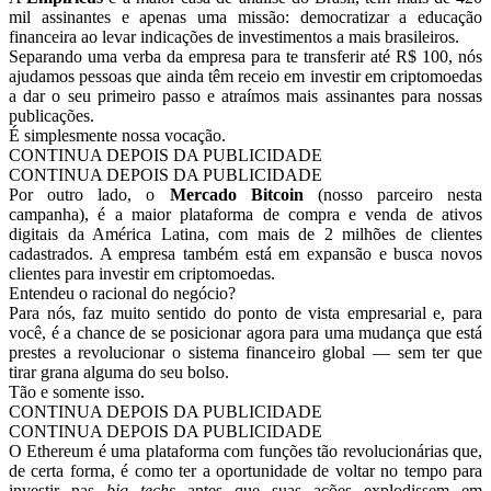
mil assinantes e apenas uma missão: democratizar a educação
financeira ao levar indicações de investimentos a mais brasileiros.
Separando uma verba da empresa para te transferir até R$ 100, nós
ajudamos pessoas que ainda têm receio em investir em criptomoedas
a dar o seu primeiro passo e atraímos mais assinantes para nossas
publicações.
É simplesmente nossa vocação.
CONTINUA DEPOIS DA PUBLICIDADE
CONTINUA DEPOIS DA PUBLICIDADE
Por outro lado, o
Mercado Bitcoin
(nosso parceiro nesta
campanha), é a maior plataforma de compra e venda de ativos
digitais da América Latina, com mais de 2 milhões de clientes
cadastrados. A empresa também está em expansão e busca novos
clientes para investir em criptomoedas.
Entendeu o racional do negócio?
Para nós, faz muito sentido do ponto de vista empresarial e, para
você, é a chance de se posicionar agora para uma mudança que está
prestes a revolucionar o sistema financeiro global — sem ter que
tirar grana alguma do seu bolso.
Tão e somente isso.
CONTINUA DEPOIS DA PUBLICIDADE
CONTINUA DEPOIS DA PUBLICIDADE
O Ethereum é uma plataforma com funções tão revolucionárias que,
de certa forma, é como ter a oportunidade de voltar no tempo para
investir nas
big techs
antes que suas ações explodissem em