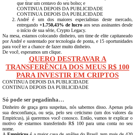
que tirar um centavo do seu bolso; e
CONTINUA DEPOIS DA PUBLICIDADE
CONTINUA DEPOIS DA PUBLICIDADE
André é um dos maiores especialistas deste mercado,
entregando
+1.750,43% de lucro
aos seus assinantes desde
o início de sua série, Crypto Legacy.
Na mesa, estamos colocando dinheiro, um time de elite capitaneado
por André e sustentado por tecnologia de ponta, e 15 oportunidades
para você ter a chance de fazer muito dinheiro.
De você, esperamos um clique.
QUERO DESTRAVAR A
TRANSFERÊNCIA DOS MEUS R$ 100
PARA INVESTIR EM CRIPTOS
CONTINUA DEPOIS DA PUBLICIDADE
CONTINUA DEPOIS DA PUBLICIDADE
Só pode ser pegadinha…
Dinheiro de graça gera suspeitas, nós sabemos disso. Apenas pela
sua desconfiança, ou seja, pelo seu ceticismo (um dos valores da
Empiricus), já queremos você conosco. Então, vamos te explicar o
motivo de estarmos transferindo R$ 100 para uma conta no seu
nome.
A
Empiricus
é a maior casa de análise do Brasil, tem mais de 420