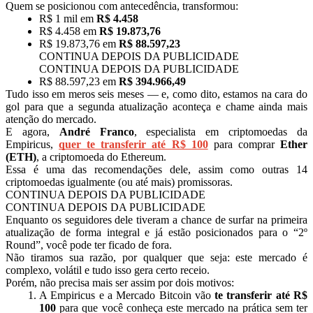
Quem se posicionou com antecedência, transformou:
R$ 1 mil em
R$ 4.458
R$ 4.458 em
R$ 19.873,76
R$ 19.873,76 em
R$ 88.597,23
CONTINUA DEPOIS DA PUBLICIDADE
CONTINUA DEPOIS DA PUBLICIDADE
R$ 88.597,23 em
R$ 394.966,49
Tudo isso em meros seis meses — e, como dito, estamos na cara do
gol para que a segunda atualização aconteça e chame ainda mais
atenção do mercado.
E agora,
André Franco
, especialista em criptomoedas da
Empiricus,
quer te transferir até R$ 100
para comprar
Ether
(ETH)
, a criptomoeda do Ethereum.
Essa é uma das recomendações dele, assim como outras 14
criptomoedas igualmente (ou até mais) promissoras.
CONTINUA DEPOIS DA PUBLICIDADE
CONTINUA DEPOIS DA PUBLICIDADE
Enquanto os seguidores dele tiveram a chance de surfar na primeira
atualização de forma integral e já estão posicionados para o “2º
Round”, você pode ter ficado de fora.
Não tiramos sua razão, por qualquer que seja: este mercado é
complexo, volátil e tudo isso gera certo receio.
Porém, não precisa mais ser assim por dois motivos:
A Empiricus e a Mercado Bitcoin vão
te transferir até R$
100
para que você conheça este mercado na prática sem ter