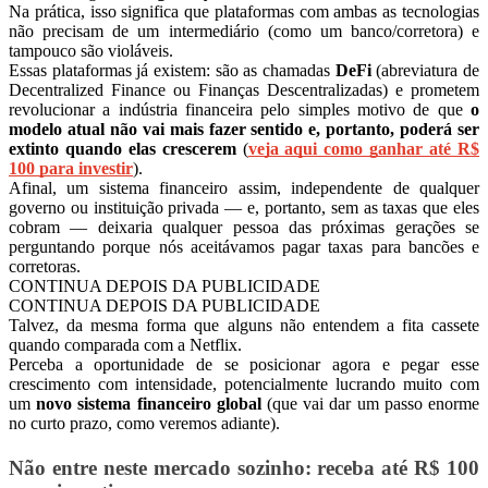
Na prática, isso significa que plataformas com ambas as tecnologias
não precisam de um intermediário (como um banco/corretora) e
tampouco são violáveis.
Essas plataformas já existem: são as chamadas
DeFi
(abreviatura de
Decentralized Finance ou Finanças Descentralizadas) e prometem
revolucionar a indústria financeira pelo simples motivo de que
o
modelo atual não vai mais fazer sentido e, portanto, poderá ser
extinto quando elas crescerem
(
veja aqui como ganhar até R$
100 para investir
).
Afinal, um sistema financeiro assim, independente de qualquer
governo ou instituição privada — e, portanto, sem as taxas que eles
cobram — deixaria qualquer pessoa das próximas gerações se
perguntando porque nós aceitávamos pagar taxas para bancões e
corretoras.
CONTINUA DEPOIS DA PUBLICIDADE
CONTINUA DEPOIS DA PUBLICIDADE
Talvez, da mesma forma que alguns não entendem a fita cassete
quando comparada com a Netflix.
Perceba a oportunidade de se posicionar agora e pegar esse
crescimento com intensidade, potencialmente lucrando muito com
um
novo sistema financeiro global
(que vai dar um passo enorme
no curto prazo, como veremos adiante).
Não entre neste mercado sozinho: receba até R$ 100