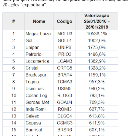
20 ações “explodiram”.