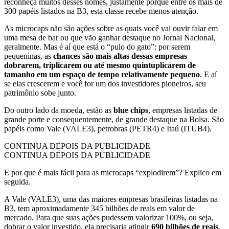
reconheça muitos desses nomes, justamente porque entre os mais de
300 papéis listados na B3, esta classe recebe menos atenção.
As microcaps não são ações sobre as quais você vai ouvir falar em
uma mesa de bar ou que vão ganhar destaque no Jornal Nacional,
geralmente. Mas é aí que está o “pulo do gato”: por serem
pequeninas, as
chances são mais altas dessas empresas
dobrarem, triplicarem ou até mesmo quintuplicarem de
tamanho em um espaço de tempo relativamente pequeno
. E aí
se elas crescerem e você for um dos investidores pioneiros, seu
patrimônio sobe junto.
Do outro lado da moeda, estão as
blue chips
, empresas listadas de
grande porte e consequentemente, de grande destaque na Bolsa. São
papéis como Vale (VALE3), petrobras (PETR4) e Itaú (ITUB4).
CONTINUA DEPOIS DA PUBLICIDADE
CONTINUA DEPOIS DA PUBLICIDADE
E por que é mais fácil para as microcaps “explodirem”? Explico em
seguida.
A Vale (VALE3), uma das maiores empresas brasileiras listadas na
B3, tem aproximadamente 345 bilhões de reais em valor de
mercado. Para que suas ações pudessem valorizar 100%, ou seja,
dobrar o valor investido, ela precisaria atingir
690 bilhões de reais
.