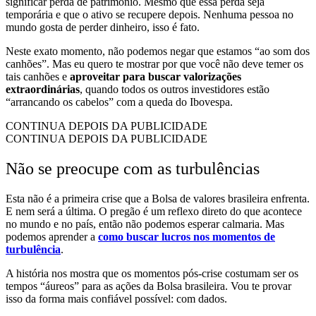
significar perda de patrimônio. Mesmo que essa perda seja
temporária e que o ativo se recupere depois. Nenhuma pessoa no
mundo gosta de perder dinheiro, isso é fato.
Neste exato momento, não podemos negar que estamos “ao som dos
canhões”. Mas eu quero te mostrar por que você não deve temer os
tais canhões e
aproveitar para buscar valorizações
extraordinárias
, quando todos os outros investidores estão
“arrancando os cabelos” com a queda do Ibovespa.
CONTINUA DEPOIS DA PUBLICIDADE
CONTINUA DEPOIS DA PUBLICIDADE
Não se preocupe com as turbulências
Esta não é a primeira crise que a Bolsa de valores brasileira enfrenta.
E nem será a última. O pregão é um reflexo direto do que acontece
no mundo e no país, então não podemos esperar calmaria. Mas
podemos aprender a
como buscar lucros nos momentos de
turbulência
.
A história nos mostra que os momentos pós-crise costumam ser os
tempos “áureos” para as ações da Bolsa brasileira. Vou te provar
isso da forma mais confiável possível: com dados.