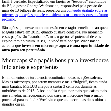
fácil, é verdade. Especializado em farejar os “tesouros” escondidos
da B3, o gestor George Wachsmann, responsável pela gestão de
mais de 13 bilhões de reais, preparou um
conteúdo gratuito sobre as
microcaps, as ações que ele considera as mais promissoras do futuro
próximo
.
São ações que nesse momento estão em estágio semelhante ao que a
Magalu estava em 2015, quando custava centavos. No momento,
esses papéis são “esnobados”, mas o gestor vê potencial de eles
explodirem no futuro. A seguir, você verá por que Wachsmann
acredita que
investir em microcaps agora é uma oportunidade de
ouro para seu patrimônio
.
Microcaps são papéis bons para investidores
iniciantes e experientes
Em momentos de turbulência econômica, todas as ações sofrem.
Mas as microcaps, por serem menores e mais “frágeis”, ficam ainda
mais baratas. MGLU3 chegou a custar 3 centavos durante as
turbulências de 2015. A boa notícia é que: por mais que caiam mais
que a média, na recuperação pós-crise, as microcaps têm o maior
potencial para explodir. Você viu o que aconteceu nas duas últimas
grandes crises.