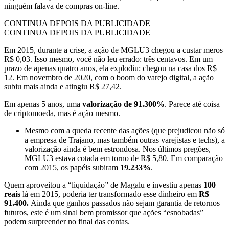
ninguém falava de compras on-line.
CONTINUA DEPOIS DA PUBLICIDADE
CONTINUA DEPOIS DA PUBLICIDADE
Em 2015, durante a crise, a ação de MGLU3 chegou a custar meros
R$ 0,03. Isso mesmo, você não leu errado: três centavos. Em um
prazo de apenas quatro anos, ela explodiu: chegou na casa dos R$
12. Em novembro de 2020, com o boom do varejo digital, a ação
subiu mais ainda e atingiu R$ 27,42.
Em apenas 5 anos, uma
valorização de 91.300%
. Parece até coisa
de criptomoeda, mas é ação mesmo.
Mesmo com a queda recente das ações (que prejudicou não só
a empresa de Trajano, mas também outras varejistas e techs), a
valorização ainda é bem estrondosa. Nos últimos pregões,
MGLU3 estava cotada em torno de R$ 5,80. Em comparação
com 2015, os papéis subiram
19.233%
.
Quem aproveitou a “liquidação” de Magalu e investiu apenas
100
reais
lá em 2015, poderia ter transformado esse dinheiro em
R$
91.400.
Ainda que ganhos passados não sejam garantia de retornos
futuros, este é um sinal bem promissor que ações “esnobadas”
podem surpreender no final das contas.