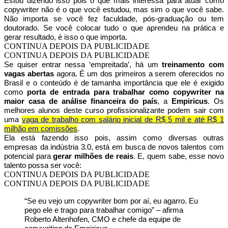
Estou dizendo isso pois o que mais interessa para atuar como
copywriter não é o que você estudou, mas sim o que você sabe.
Não importa se você fez faculdade, pós-graduação ou tem
doutorado. Se você colocar tudo o que aprendeu na prática e
gerar resultado, é isso o que importa.
CONTINUA DEPOIS DA PUBLICIDADE
CONTINUA DEPOIS DA PUBLICIDADE
Se quiser entrar nessa ‘empreitada’, há um
treinamento com
vagas abertas
agora. É um dos primeiros a serem oferecidos no
Brasil e o conteúdo é de tamanha importância que ele é exigido
como
porta de entrada para trabalhar como copywriter na
maior casa de análise financeira do país
, a
Empiricus
. Os
melhores alunos deste curso profissionalizante podem sair com
uma
vaga de trabalho com salário inicial de R$ 5 mil e até R$ 1
milhão em comissões
.
Ela está fazendo isso pois, assim como diversas outras
empresas da indústria 3.0, está em busca de novos talentos com
potencial para
gerar milhões de reais
. E, quem sabe, esse novo
talento possa ser você:
CONTINUA DEPOIS DA PUBLICIDADE
CONTINUA DEPOIS DA PUBLICIDADE
“Se eu vejo um copywriter bom por aí, eu agarro. Eu
pego ele e trago para trabalhar comigo” – afirma
Roberto Altenhofen, CMO e chefe da equipe de