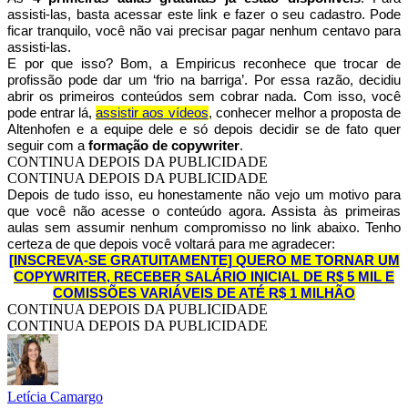
assisti-las, basta acessar este link e fazer o seu cadastro. Pode
ficar tranquilo, você não vai precisar pagar nenhum centavo para
assisti-las.
E por que isso? Bom, a Empiricus reconhece que trocar de
profissão pode dar um ‘frio na barriga’. Por essa razão, decidiu
abrir os primeiros conteúdos sem cobrar nada. Com isso, você
pode entrar lá,
assistir aos vídeos
, conhecer melhor a proposta de
Altenhofen e a equipe dele e só depois decidir se de fato quer
seguir com a
formação de copywriter
.
CONTINUA DEPOIS DA PUBLICIDADE
CONTINUA DEPOIS DA PUBLICIDADE
Depois de tudo isso, eu honestamente não vejo um motivo para
que você não acesse o conteúdo agora. Assista às primeiras
aulas sem assumir nenhum compromisso no link abaixo. Tenho
certeza de que depois você voltará para me agradecer:
[INSCREVA-SE GRATUITAMENTE] QUERO ME TORNAR UM
COPYWRITER, RECEBER SALÁRIO INICIAL DE R$ 5 MIL E
COMISSÕES VARIÁVEIS DE ATÉ R$ 1 MILHÃO
CONTINUA DEPOIS DA PUBLICIDADE
CONTINUA DEPOIS DA PUBLICIDADE
Letícia Camargo