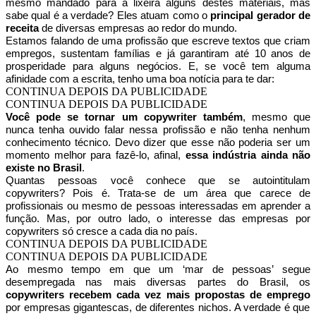
mesmo mandado para a lixeira alguns destes materiais, mas
sabe qual é a verdade? Eles atuam como o
principal gerador de
receita
de diversas empresas ao redor do mundo.
Estamos falando de uma profissão que escreve textos que criam
empregos, sustentam famílias e já garantiram até 10 anos de
prosperidade para alguns negócios. E, se você tem alguma
afinidade com a escrita, tenho uma boa notícia para te dar:
CONTINUA DEPOIS DA PUBLICIDADE
CONTINUA DEPOIS DA PUBLICIDADE
Você pode se tornar um copywriter também
, mesmo que
nunca tenha ouvido falar nessa profissão e não tenha nenhum
conhecimento técnico. Devo dizer que esse não poderia ser um
momento melhor para fazê-lo, afinal,
essa indústria ainda não
existe
no Brasil
.
Quantas pessoas você conhece que se autointitulam
copywriters? Pois é. Trata-se de um área que carece de
profissionais ou mesmo de pessoas interessadas em aprender a
função. Mas, por outro lado, o interesse das empresas por
copywriters só cresce a cada dia no país.
CONTINUA DEPOIS DA PUBLICIDADE
CONTINUA DEPOIS DA PUBLICIDADE
Ao mesmo tempo em que um ‘mar de pessoas’ segue
desempregada nas mais diversas partes do Brasil, os
copywriters recebem cada vez mais propostas de emprego
por empresas gigantescas, de diferentes nichos. A verdade é que