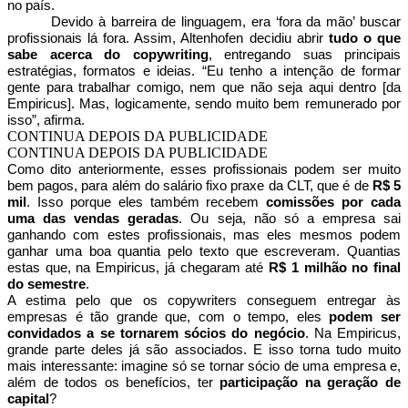
no país.
Devido à barreira de linguagem, era ‘fora da mão’ buscar
profissionais lá fora. Assim, Altenhofen decidiu abrir
tudo o que
sabe acerca do copywriting
, entregando suas principais
estratégias, formatos e ideias. “Eu tenho a intenção de formar
gente para trabalhar comigo, nem que não seja aqui dentro [da
Empiricus]. Mas, logicamente, sendo muito bem remunerado por
isso”, afirma.
CONTINUA DEPOIS DA PUBLICIDADE
CONTINUA DEPOIS DA PUBLICIDADE
Como dito anteriormente, esses profissionais podem ser muito
bem pagos, para além do salário fixo praxe da CLT, que é de
R$ 5
mil
. Isso porque eles também recebem
comissões por cada
uma das vendas geradas
. Ou seja, não só a empresa sai
ganhando com estes profissionais, mas eles mesmos podem
ganhar uma boa quantia pelo texto que escreveram. Quantias
estas que, na Empiricus, já chegaram até
R$ 1 milhão no final
do semestre
.
A estima pelo que os copywriters conseguem entregar às
empresas é tão grande que, com o tempo, eles
podem ser
convidados a se tornarem sócios do negócio
. Na Empiricus,
grande parte deles já são associados. E isso torna tudo muito
mais interessante: imagine só se tornar sócio de uma empresa e,
além de todos os benefícios, ter
participação na geração de
capital
?