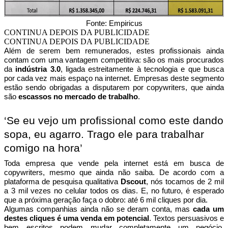
Fonte: Empiricus
CONTINUA DEPOIS DA PUBLICIDADE
CONTINUA DEPOIS DA PUBLICIDADE
Além de serem bem remunerados, estes profissionais ainda
contam com uma vantagem competitiva: são os mais procurados
da
indústria 3.0
, ligada estreitamente à tecnologia e que busca
por cada vez mais espaço na internet. Empresas deste segmento
estão sendo obrigadas a disputarem por copywriters, que ainda
são
escassos no mercado de trabalho
.
‘Se eu vejo um profissional como este dando
sopa, eu agarro. Trago ele para trabalhar
comigo na hora’
Toda empresa que vende pela internet está em busca de
copywriters, mesmo que ainda não saiba. De acordo com a
plataforma de pesquisa qualitativa
Dscout
, nós tocamos de 2 mil
a 3 mil vezes no celular todos os dias. E, no futuro, é esperado
que a próxima geração faça o dobro: até 6 mil cliques por dia.
Algumas companhias ainda não se deram conta, mas
cada um
destes cliques é uma venda em potencial
. Textos persuasivos e
bem escritos podem mudar completamente um negócio,