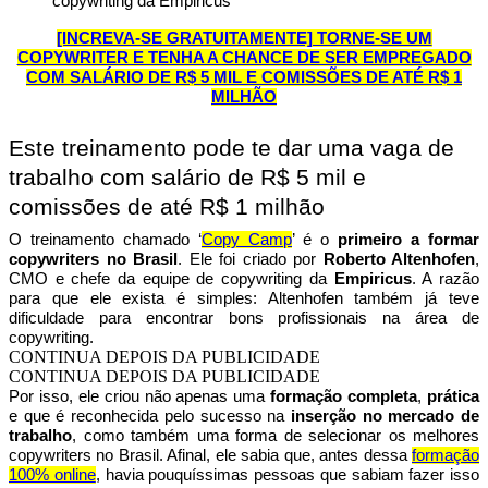
copywriting da Empiricus
[INCREVA-SE GRATUITAMENTE] TORNE-SE UM
COPYWRITER E TENHA A CHANCE DE SER EMPREGADO
COM SALÁRIO DE R$ 5 MIL E COMISSÕES DE ATÉ R$ 1
MILHÃO
Este treinamento pode te dar uma vaga de
trabalho com salário de R$ 5 mil e
comissões de até R$ 1 milhão
O treinamento chamado ‘
Copy Camp
’ é o
primeiro a formar
copywriters no Brasil
. Ele foi criado por
Roberto Altenhofen
,
CMO e chefe da equipe de copywriting da
Empiricus
. A razão
para que ele exista é simples: Altenhofen também já teve
dificuldade para encontrar bons profissionais na área de
copywriting.
CONTINUA DEPOIS DA PUBLICIDADE
CONTINUA DEPOIS DA PUBLICIDADE
Por isso, ele criou não apenas uma
formação completa
,
prática
e que é reconhecida pelo sucesso na
inserção no mercado de
trabalho
, como também uma forma de selecionar os melhores
copywriters no Brasil. Afinal, ele sabia que, antes dessa
formação
100% online
, havia pouquíssimas pessoas que sabiam fazer isso