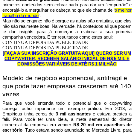
primeiros conteúdos sem cobrar nada para dar um “empurrão” e
encorajá-lo a mergulhar de cabeça no que ele chama de ‘
o melhor
trabalho do mundo
’.
Mas não se engane: não é porque as aulas são gratuitas, que elas
não são realmente boas. Na verdade, há conteúdos ali que podem
te dar insights para já começar a elaborar a sua primeira
campanha vencedora. E ter resultados como estes aqui:
CONTINUA DEPOIS DA PUBLICIDADE
CONTINUA DEPOIS DA PUBLICIDADE
[FAÇA A SUA INSCRIÇÃO GRATUITA AQUI] QUERO SER UM
COPYWRITER, RECEBER SALÁRIO INICIAL DE R$ 5 MIL E
COMISSÕES VARIÁVEIS DE ATÉ R$ 1 MILHÃO
Modelo de negócio exponencial, antifrágil e
que pode fazer empresas crescerem até 140
vezes
Para que você entenda todo o potencial que o copywriting
carrega, acho importante um exemplo prático. Em 2013, a
Empiricus tinha cerca de
3 mil assinantes
e estava prestes a
falir. Para você ter uma ideia, a meta semestral do diretor
comercial da empresa era vender
R$ 20 mil em aparelhos de
escritório
. Tudo estava sendo anunciado no Mercado Livre, para