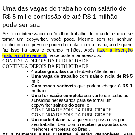
Uma das vagas de trabalho com salário de
R$ 5 mil e comissão de até R$ 1 milhão
pode ser sua
Se ficou interessado no ‘melhor trabalho do mundo’ e quer se
tornar um copywriter, você pode. Mesmo sem ter nenhum
conhecimento prévio e podendo contar com a instrução de quem
faz isso há anos e gerando milhões. Após
fazer a inscrição
gratuita no treinamento
, você poderá ter acesso a:
CONTINUA DEPOIS DA PUBLICIDADE
CONTINUA DEPOIS DA PUBLICIDADE
4 aulas gratuitas
com Roberto Altenhofen;
Uma vaga de trabalho
com salário inicial de
R$ 5
mil
;
Comissões variáveis
que podem chegar à
R$ 1
milhão
;
Uma formação completa
que vai te dar todos os
subsídios necessários para se tornar um
copywriter
saindo do zero
; e
CONTINUA DEPOIS DA PUBLICIDADE
CONTINUA DEPOIS DA PUBLICIDADE
Um marketplace
para que você possa divulgar
seu trabalho, bem como
receber propostas
das
melhores empresas do Brasil.
As
4 primeiras aulas gratuitas já estão disponíveis
. Para