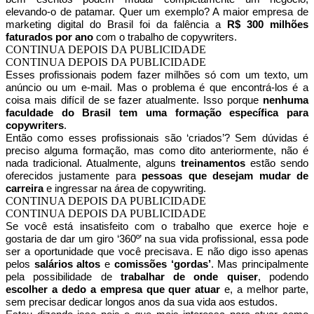
elevando-o de patamar. Quer um exemplo? A maior empresa de
marketing digital do Brasil foi da falência a
R$ 300 milhões
faturados por ano
com o trabalho de copywriters.
CONTINUA DEPOIS DA PUBLICIDADE
CONTINUA DEPOIS DA PUBLICIDADE
Esses profissionais podem fazer milhões só com um texto, um
anúncio ou um e-mail. Mas o problema é que encontrá-los é a
coisa mais difícil de se fazer atualmente. Isso porque
nenhuma
faculdade do Brasil tem uma formação específica para
copywriters
.
Então como esses profissionais são ‘criados’? Sem dúvidas é
preciso alguma formação, mas como dito anteriormente, não é
nada tradicional. Atualmente, alguns
treinamentos
estão sendo
oferecidos justamente para
pessoas que desejam mudar de
carreira
e ingressar na área de copywriting.
CONTINUA DEPOIS DA PUBLICIDADE
CONTINUA DEPOIS DA PUBLICIDADE
Se você está insatisfeito com o trabalho que exerce hoje e
gostaria de dar um giro ‘360º’ na sua vida profissional, essa pode
ser a oportunidade que você precisava. E não digo isso apenas
pelos
salários altos
e
comissões ‘gordas’
. Mas principalmente
pela possibilidade de
trabalhar de onde quiser
, podendo
escolher a dedo a empresa que quer atuar
e, a melhor parte,
sem precisar dedicar longos anos da sua vida aos estudos.