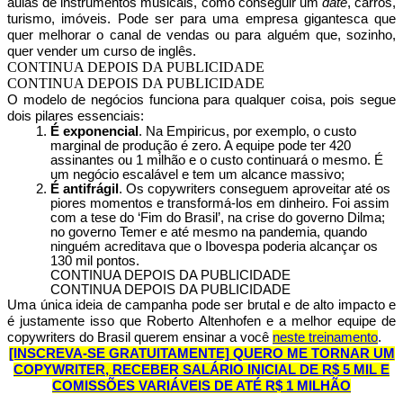
aulas de instrumentos musicais, como conseguir um
date
, carros,
turismo, imóveis. Pode ser para uma empresa gigantesca que
quer melhorar o canal de vendas ou para alguém que, sozinho,
quer vender um curso de inglês.
CONTINUA DEPOIS DA PUBLICIDADE
CONTINUA DEPOIS DA PUBLICIDADE
O modelo de negócios funciona para qualquer coisa, pois segue
dois pilares essenciais:
É exponencial
. Na Empiricus, por exemplo, o custo
marginal de produção é zero. A equipe pode ter 420
assinantes ou 1 milhão e o custo continuará o mesmo. É
um negócio escalável e tem um alcance massivo;
É antifrágil
. Os copywriters conseguem aproveitar até os
piores momentos e transformá-los em dinheiro. Foi assim
com a tese do ‘Fim do Brasil’, na crise do governo Dilma;
no governo Temer e até mesmo na pandemia, quando
ninguém acreditava que o Ibovespa poderia alcançar os
130 mil pontos.
CONTINUA DEPOIS DA PUBLICIDADE
CONTINUA DEPOIS DA PUBLICIDADE
Uma única ideia de campanha pode ser brutal e de alto impacto e
é justamente isso que Roberto Altenhofen e a melhor equipe de
copywriters do Brasil querem ensinar a você
neste treinamento
.
[INSCREVA-SE GRATUITAMENTE] QUERO ME TORNAR UM
COPYWRITER, RECEBER SALÁRIO INICIAL DE R$ 5 MIL E
COMISSÕES VARIÁVEIS DE ATÉ R$ 1 MILHÃO