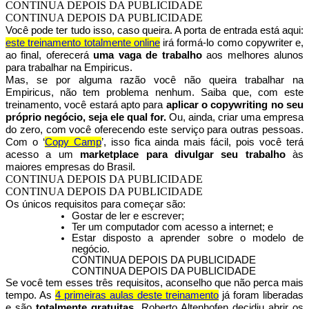
CONTINUA DEPOIS DA PUBLICIDADE
CONTINUA DEPOIS DA PUBLICIDADE
Você pode ter tudo isso, caso queira. A porta de entrada está aqui:
este treinamento totalmente online
irá formá-lo como copywriter e,
ao final, oferecerá
uma vaga de trabalho
aos melhores alunos
para trabalhar na Empiricus.
Mas, se por alguma razão você não queira trabalhar na
Empiricus, não tem problema nenhum. Saiba que, com este
treinamento, você estará apto para
aplicar o copywriting no seu
próprio negócio, seja ele qual for.
Ou, ainda, criar uma empresa
do zero, com você oferecendo este serviço para outras pessoas.
Com o ‘
Copy Camp
’, isso fica ainda mais fácil, pois você terá
acesso a um
marketplace para divulgar seu trabalho
às
maiores empresas do Brasil.
CONTINUA DEPOIS DA PUBLICIDADE
CONTINUA DEPOIS DA PUBLICIDADE
Os únicos requisitos para começar são:
Gostar de ler e escrever;
Ter um computador com acesso a internet; e
Estar disposto a aprender sobre o modelo de
negócio.
CONTINUA DEPOIS DA PUBLICIDADE
CONTINUA DEPOIS DA PUBLICIDADE
Se você tem esses três requisitos, aconselho que não perca mais
tempo. As
4 primeiras aulas deste treinamento
já foram liberadas
e são
totalmente gratuitas
. Roberto Altenhofen decidiu abrir os