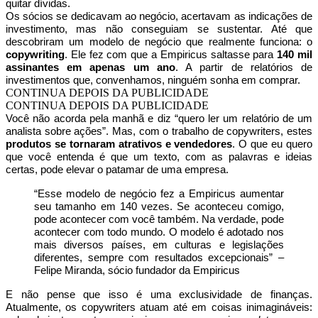
quitar dívidas.
Os sócios se dedicavam ao negócio, acertavam as indicações de
investimento, mas não conseguiam se sustentar. Até que
descobriram um modelo de negócio que realmente funciona: o
copywriting
. Ele fez com que a Empiricus saltasse para
140 mil
assinantes em apenas um ano
. A partir de relatórios de
investimentos que, convenhamos, ninguém sonha em comprar.
CONTINUA DEPOIS DA PUBLICIDADE
CONTINUA DEPOIS DA PUBLICIDADE
Você não acorda pela manhã e diz “quero ler um relatório de um
analista sobre ações”. Mas, com o trabalho de copywriters, estes
produtos se tornaram atrativos e vendedores
. O que eu quero
que você entenda é que um texto, com as palavras e ideias
certas, pode elevar o patamar de uma empresa.
“Esse modelo de negócio fez a Empiricus aumentar
seu tamanho em 140 vezes. Se aconteceu comigo,
pode acontecer com você também. Na verdade, pode
acontecer com todo mundo. O modelo é adotado nos
mais diversos países, em culturas e legislações
diferentes, sempre com resultados excepcionais” –
Felipe Miranda, sócio fundador da Empiricus
E não pense que isso é uma exclusividade de finanças.
Atualmente, os copywriters atuam até em coisas inimagináveis: