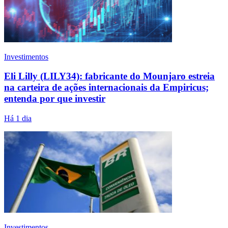
Investimentos
Eli Lilly (LILY34): fabricante do Mounjaro estreia
na carteira de ações internacionais da Empiricus;
entenda por que investir
Há 1 dia
Investimentos