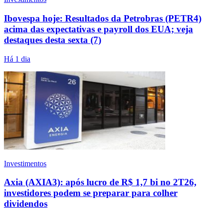
Ibovespa hoje: Resultados da Petrobras (PETR4)
acima das expectativas e payroll dos EUA; veja
destaques desta sexta (7)
Há 1 dia
Investimentos
Axia (AXIA3): após lucro de R$ 1,7 bi no 2T26,
investidores podem se preparar para colher
dividendos