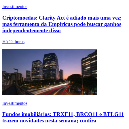
Investimentos
Criptomoedas: Clarity Act é adiado mais uma vez;
mas ferramenta da Empiricus pode buscar ganhos
independentemente disso
Há 12 horas
Investimentos
Fundos imobiliários: TRXF11, BRCO11 e BTLG11
trazem novidades nesta semana; confira