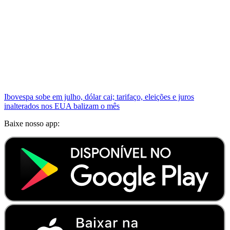
Ibovespa sobe em julho, dólar cai; tarifaço, eleições e juros
inalterados nos EUA balizam o mês
Baixe nosso app: