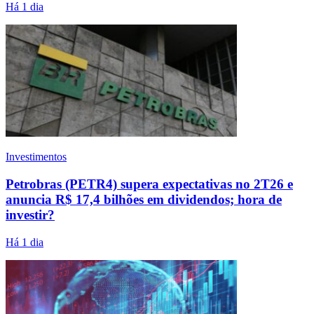
Há 1 dia
Investimentos
Petrobras (PETR4) supera expectativas no 2T26 e
anuncia R$ 17,4 bilhões em dividendos; hora de
investir?
Há 1 dia