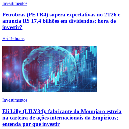
Investimentos
Petrobras (PETR4) supera expectativas no 2T26 e
anuncia R$ 17,4 bilhões em dividendos; hora de
investir?
Há 19 horas
Investimentos
Eli Lilly (LILY34): fabricante do Mounjaro estreia
na carteira de ações internacionais da Empiricus;
entenda por que investir