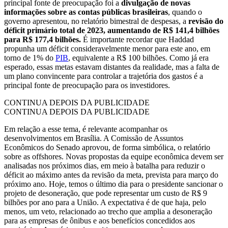
principal fonte de preocupação foi a
divulgação de novas
informações sobre as contas públicas brasileiras
, quando o
governo apresentou, no relatório bimestral de despesas, a
revisão do
déficit primário total de 2023, aumentando de R$ 141,4 bilhões
para R$ 177,4 bilhões.
É importante recordar que Haddad
propunha um déficit consideravelmente menor para este ano, em
torno de 1% do
PIB
, equivalente a R$ 100 bilhões. Como já era
esperado, essas metas estavam distantes da realidade, mas a falta de
um plano convincente para controlar a trajetória dos gastos é a
principal fonte de preocupação para os investidores.
CONTINUA DEPOIS DA PUBLICIDADE
CONTINUA DEPOIS DA PUBLICIDADE
Em relação a esse tema, é relevante acompanhar os
desenvolvimentos em Brasília. A Comissão de Assuntos
Econômicos do Senado aprovou, de forma simbólica, o relatório
sobre as offshores. Novas propostas da equipe econômica devem ser
analisadas nos próximos dias, em meio à batalha para reduzir o
déficit ao máximo antes da revisão da meta, prevista para março do
próximo ano. Hoje, temos o último dia para o presidente sancionar o
projeto de desoneração, que pode representar um custo de R$ 9
bilhões por ano para a União. A expectativa é de que haja, pelo
menos, um veto, relacionado ao trecho que amplia a desoneração
para as empresas de ônibus e aos benefícios concedidos aos