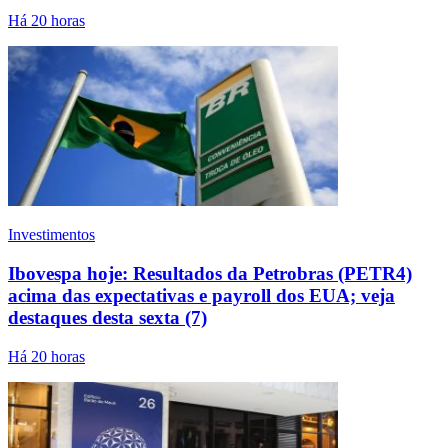
Há 20 horas
Investimentos
Ibovespa hoje: Resultados da Petrobras (PETR4)
acima das expectativas e payroll dos EUA; veja
destaques desta sexta (7)
Há 20 horas