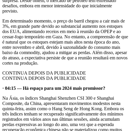
surpresa. Desde ontem, o mercado de petróleo tem enfrentado
desafios, embora em menor intensidade do que inicialmente
previsto.
Em determinado momento, o preço do barril chegou a cair mais de
3%, em grande parte devido ao substancial aumento nos estoques
dos EUA, alimentando receios em meio à reunião da OPEP e ao
cessar-fogo temporário em Gaza. No entanto, a compreensão de que
é natural que os estoques estejam mais altos nesta época do ano,
entre novembro e abril, devido à sazonalidade do consumo mais
baixo da commodity, ajudou a mitigar as perdas. Além disso, apesar
do atraso, a expectativa persiste de que a reunião resultará em novos
cortes na produção.
CONTINUA DEPOIS DA PUBLICIDADE
CONTINUA DEPOIS DA PUBLICIDADE
· 04:15 — Há espaço para um 2024 mais promissor?
Na Ásia, os índices Shanghai Shenzhen CSI 300 e Shanghai
Composite, da China, apresentaram movimentos modestos nesta
quinta-feira, assim como o Hang Seng de Hong Kong. Embora os
três índices tenham se recuperado significativamente dos mínimos
registrados em vários anos nas últimas sessões, ainda acumulam
perdas expressivas ao longo do ano, uma vez que a esperada
recuperação econômica chinesa não se materializou como muitos