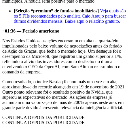
municípios. A notícia seria positiva para o mercado.
[Seleção “premium” de fundos imobiliários]
Veja quais são
os 5 FIIs recomendados pelo analista Caio Araujo para buscar
ótimos dividendos mensais. Baixe aqui o relatório gratuito.
· 01:36 — Feriado americano
Nos Estados Unidos, as ações encerraram em alta na quarta-feira,
impulsionadas pelo baixo volume de negociações antes do feriado
de Ação de Graças, que fecha o mercado hoje. Um destaque foi o
desempenho da Microsoft, que registrou um ganho superior a 1%,
refletindo o alívio dos investidores com o desfecho do drama
envolvendo o CEO da OpenAI, com Sam Altman reassumindo o
comando da empresa.
Como resultado, o índice Nasdaq fechou mais uma vez em alta,
aproximando-se do recorde alcançado em 19 de novembro de 2021.
Outro ponto relevante foi o resultado positivo da Nvidia, que
superou as expectativas do mercado. As ações da empresa já
acumulam uma valorização de mais de 200% apenas neste ano, em
grande parte devido à crescente relevância da inteligência artificial.
CONTINUA DEPOIS DA PUBLICIDADE
CONTINUA DEPOIS DA PUBLICIDADE