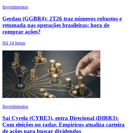
Investimentos
Gerdau (GGBR4): 2T26 traz números robustos e
retomada nas operações brasileiras; hora de
comprar ações?
Há 14 horas
Investimentos
Sai Cyrela (CYRE3), entra Direcional (DIRR3):
Com eleições no radar, Empiricus atualiza carteira
de ações para buscar dividendos