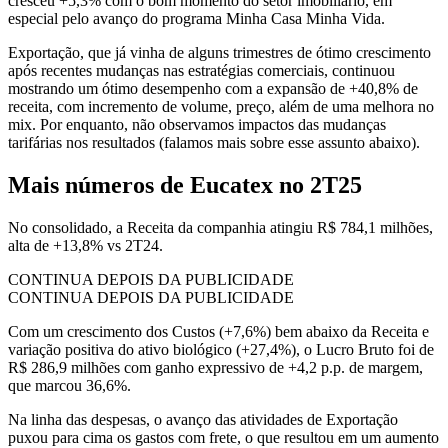
cresceu +5,3% com o bom momento do setor imobiliário, em
especial pelo avanço do programa Minha Casa Minha Vida.
Exportação, que já vinha de alguns trimestres de ótimo crescimento
após recentes mudanças nas estratégias comerciais, continuou
mostrando um ótimo desempenho com a expansão de +40,8% de
receita, com incremento de volume, preço, além de uma melhora no
mix. Por enquanto, não observamos impactos das mudanças
tarifárias nos resultados (falamos mais sobre esse assunto abaixo).
Mais números de Eucatex no 2T25
No consolidado, a Receita da companhia atingiu R$ 784,1 milhões,
alta de +13,8% vs 2T24.
CONTINUA DEPOIS DA PUBLICIDADE
CONTINUA DEPOIS DA PUBLICIDADE
Com um crescimento dos Custos (+7,6%) bem abaixo da Receita e
variação positiva do ativo biológico (+27,4%), o Lucro Bruto foi de
R$ 286,9 milhões com ganho expressivo de +4,2 p.p. de margem,
que marcou 36,6%.
Na linha das despesas, o avanço das atividades de Exportação
puxou para cima os gastos com frete, o que resultou em um aumento