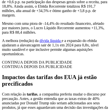
de +0,6 p.p. na participação das despesas gerais sobre a receita, para
18,8%. Ainda assim, o Ebitda Recorrente totalizou R$ 191,7
milhões, alta anual de +34,5% e ótimo ganho de +3,8 p.p. de
margem.
Mesmo com uma piora de -14,4% do resultado financeiro, afetado
por maiores juros, o Lucro Líquido Recorrente aumentou +11,3%,
para R$ 88,4 milhões.
A melhora (redução) da
dívida líquida
e a expansão do ebitda
ajudaram a alavancagem sair de 1,1x em 2024 para 0,8x, nível
muito saudável e que inclusive permite algumas aquisições
oportunísticas.
CONTINUA DEPOIS DA PUBLICIDADE
CONTINUA DEPOIS DA PUBLICIDADE
Impactos das tarifas dos EUA já estão
precificados
Com relação às
tarifas
, a companhia preferiu mudar o discurso por
precaução. Antes, a gestão entendia que as taxas extras de 40%
anunciadas por Donald Trump não seriam adicionadas aos seus
produtos, já que esses aguardavam uma decisão das investigações da