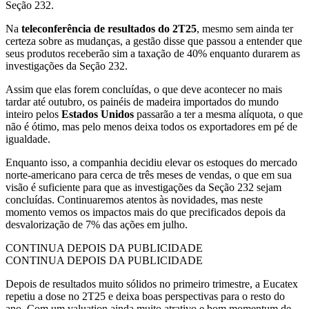
Seção 232.
Na
teleconferência de resultados do 2T25
, mesmo sem ainda ter
certeza sobre as mudanças, a gestão disse que passou a entender que
seus produtos receberão sim a taxação de 40% enquanto durarem as
investigações da Seção 232.
Assim que elas forem concluídas, o que deve acontecer no mais
tardar até outubro, os painéis de madeira importados do mundo
inteiro pelos
Estados Unidos
passarão a ter a mesma alíquota, o que
não é ótimo, mas pelo menos deixa todos os exportadores em pé de
igualdade.
Enquanto isso, a companhia decidiu elevar os estoques do mercado
norte-americano para cerca de três meses de vendas, o que em sua
visão é suficiente para que as investigações da Seção 232 sejam
concluídas. Continuaremos atentos às novidades, mas neste
momento vemos os impactos mais do que precificados depois da
desvalorização de 7% das ações em julho.
CONTINUA DEPOIS DA PUBLICIDADE
CONTINUA DEPOIS DA PUBLICIDADE
Depois de resultados muito sólidos no primeiro trimestre, a Eucatex
repetiu a dose no 2T25 e deixa boas perspectivas para o resto do
ano. Com um valuation ainda muito atrativo e bom momentum de