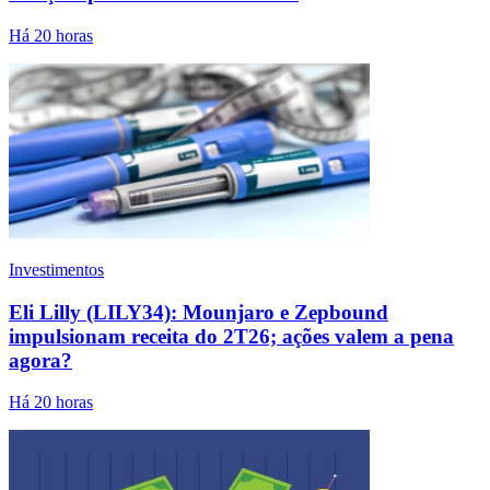
Há 20 horas
Investimentos
Eli Lilly (LILY34): Mounjaro e Zepbound
impulsionam receita do 2T26; ações valem a pena
agora?
Há 20 horas