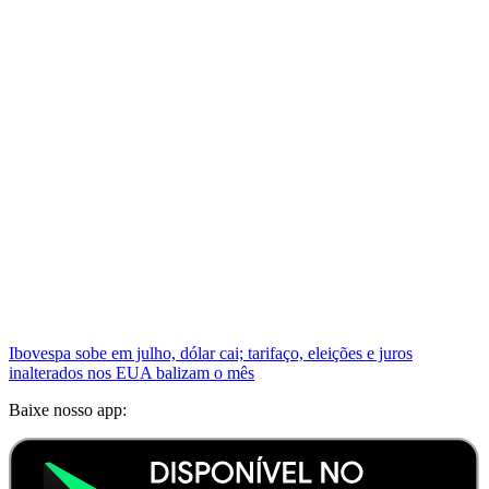
Ibovespa sobe em julho, dólar cai; tarifaço, eleições e juros
inalterados nos EUA balizam o mês
Baixe nosso app: